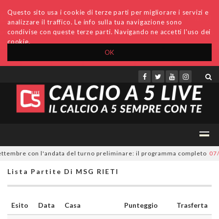
Questo sito usa i cookie di terze parti per migliorare i servizi e
analizzare il traffico. Le info sulla tua navigazione sono
condivise con queste terze parti. Navigando ne accetti l'uso dei
cookie.
OK
Accedi
Archivio
Invio comunicati
Redazione
ttembre con l'andata del turno preliminare: il programma completo
07/08
Lista Partite Di MSG RIETI
Esito
Data
Casa
Punteggio
Trasferta