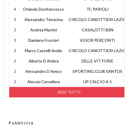
4
Orlando Donfrancesco
TC PARIOLI
3
Alessandro Terracina
CIRCOLO CANOTTIERI LAZIO
3
Andrea Martini
CASALOTTI BSN
3
Damiano Frusteri
VIGOR PERCONTI
3
Marco Castelli Avolio
CIRCOLO CANOTTIERI LAZIO
2
Alberto D Ambra
DELLE VITTORIE
2
Alessandro D Amico
SPORTING CLUB SANTOS
2
Alessio Cervellera
UP CALCIO A 5
VEDI TUTTI
Pubblicità