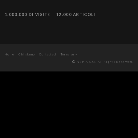
1.000.000 DI VISITE
12.000 ARTICOLI
Home
Chi siamo
Contattaci
Torna su
NEPTA S.r.l. All Rights Reserved.