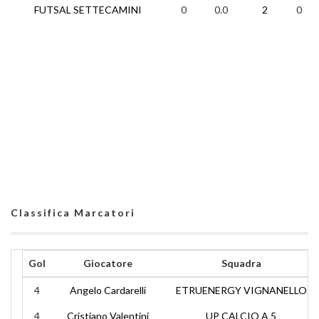
FUTSAL SETTECAMINI
0
0.0
2
0
Classifica Marcatori
Gol
Giocatore
Squadra
4
Angelo Cardarelli
ETRUENERGY VIGNANELLO
4
Cristiano Valentini
UP CALCIO A 5