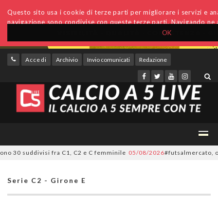
Questo sito usa i cookie di terze parti per migliorare i servizi e anal
navigazione sono condivise con queste terze parti. Navigando ne a
OK
Accedi
Archivio
Invio comunicati
Redazione
30 suddivisi fra C1, C2 e C femminile
05/08/2026
#futsalmercato, ora è u
Serie C2 - Girone E