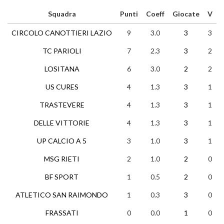
Squadra
Punti
Coeff
Giocate
V
CIRCOLO CANOTTIERI LAZIO
9
3.0
3
3
TC PARIOLI
7
2.3
3
2
LOSITANA
6
3.0
2
2
US CURES
4
1.3
3
1
TRASTEVERE
4
1.3
3
1
DELLE VITTORIE
4
1.3
3
1
UP CALCIO A 5
3
1.0
3
1
MSG RIETI
2
1.0
2
0
BF SPORT
1
0.5
2
0
ATLETICO SAN RAIMONDO
1
0.3
3
0
FRASSATI
0
0.0
1
0