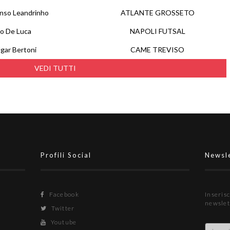
nso Leandrinho
ATLANTE GROSSETO
o De Luca
NAPOLI FUTSAL
gar Bertoni
CAME TREVISO
VEDI TUTTI
Profili Social
Newsl
Facebook
Inserisc
newslet
Twitter
Youtube