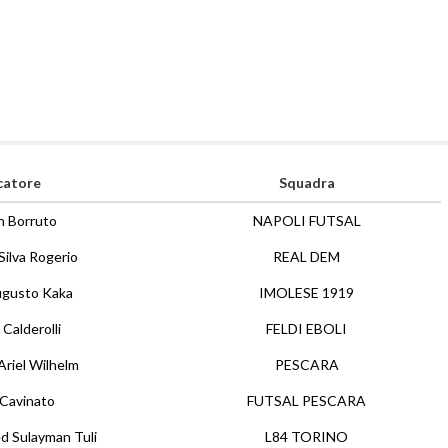
catore
Squadra
an Borruto
NAPOLI FUTSAL
Silva Rogerio
REAL DEM
ugusto Kaka
IMOLESE 1919
 Calderolli
FELDI EBOLI
riel Wilhelm
PESCARA
Cavinato
FUTSAL PESCARA
 Sulayman Tuli
L84 TORINO