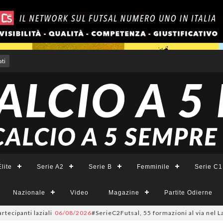
ti
lite
Serie A2
Serie B
Femminile
Serie C1
Nazionale
Video
Magazine
Partite Odierne
nti laziali
06/08/2026
#SerieC2Futsal, 55 formazioni al via nel Lazio: la