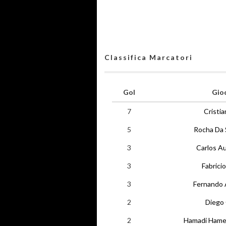
Classifica Marcatori
Gol
Gio
7
Cristi
5
Rocha Da 
3
Carlos A
3
Fabricio
3
Fernando A
2
Diego 
2
Hamadi Hamed