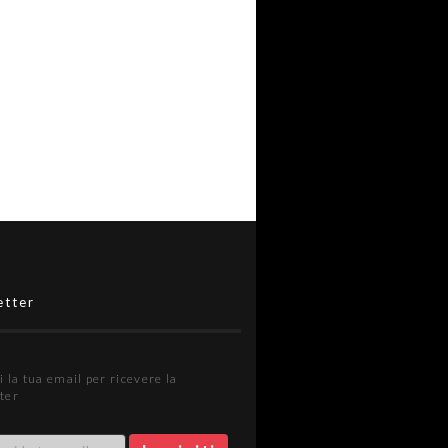
etter
i la tua email per ricevere la
ter