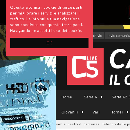
Questo sito usa i cookie di terze parti
per migliorare i servizi e analizzare il
traffico. Le info sulla tua navigazione
sono condivise con queste terze parti.
Navigando ne accetti l'uso dei cookie.
Accedi
Archivio
Invio comunica
OK
Home
Serie A
Serie A2 É
Giovanili
Vari
Tornei
CFemminile, sono 14 i team ai nastri di partenza: l'elenco delle partecipa