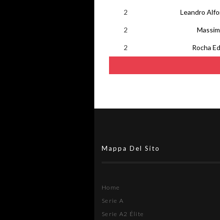
2
Leandro Alfo
2
Massim
2
Rocha Ed
Mappa Del Sito
Home
Serie A
Serie A2 Élite