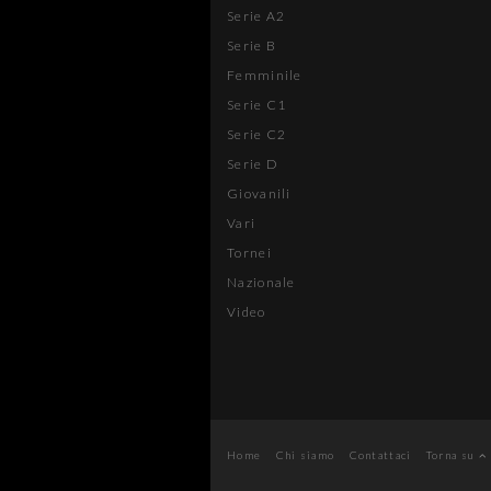
Serie A2
Serie B
Femminile
Serie C1
Serie C2
Serie D
Giovanili
Vari
Tornei
Nazionale
Video
Home
Chi siamo
Contattaci
Torna su