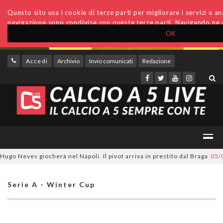
Questo sito usa i cookie di terze parti per migliorare i servizi e anal
navigazione sono condivise con queste terze parti. Navigando ne a
OK
Accedi
Archivio
Invio comunicati
Redazione
o Neves giocherà nel Napoli. Il pivot arriva in prestito dal Braga
05/08/
Serie A - Winter Cup