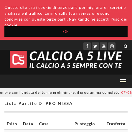
Questo sito usa i cookie di terze parti per migliorare i servizi e
analizzare il traffico. Le info sulla tua navigazione sono
condivise con queste terze parti. Navigando ne accetti l'uso dei
cookie.
OK
Accedi
Archivio
Invio comunicati
Redazione
mbre con l'andata del turno preliminare: il programma completo
07/08/2
Lista Partite Di PRO NISSA
Esito
Data
Casa
Punteggio
Trasferta