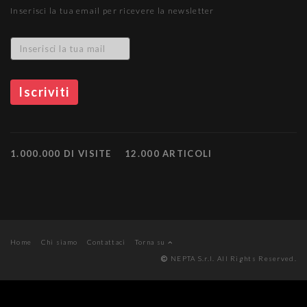
Inserisci la tua email per ricevere la newsletter
1.000.000 DI VISITE
12.000 ARTICOLI
Home
Chi siamo
Contattaci
Torna su
NEPTA S.r.l. All Rights Reserved.