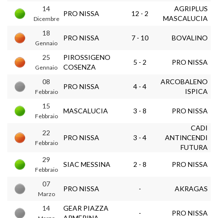
14
AGRIPLUS
PRO NISSA
12 - 2
MASCALUCIA
Dicembre
18
PRO NISSA
7 - 10
BOVALINO
Gennaio
25
PIROSSIGENO
5 - 2
PRO NISSA
COSENZA
Gennaio
08
ARCOBALENO
PRO NISSA
4 - 4
ISPICA
Febbraio
15
MASCALUCIA
3 - 8
PRO NISSA
Febbraio
CADI
22
PRO NISSA
3 - 4
ANTINCENDI
Febbraio
FUTURA
29
SIAC MESSINA
2 - 8
PRO NISSA
Febbraio
07
PRO NISSA
-
AKRAGAS
Marzo
14
GEAR PIAZZA
-
PRO NISSA
ARMERINA