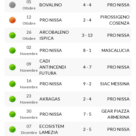
05
BOVALINO
4 - 4
PRO NISSA
Ottobre
12
PIROSSIGENO
PRO NISSA
2 - 4
COSENZA
Ottobre
26
ARCOBALENO
3 - 13
PRO NISSA
ISPICA
Ottobre
02
PRO NISSA
8 - 1
MASCALUCIA
Novembre
CADI
09
ANTINCENDI
4 - 7
PRO NISSA
Novembre
FUTURA
16
PRO NISSA
9 - 2
SIAC MESSINA
Novembre
23
AKRAGAS
2 - 4
PRO NISSA
Novembre
30
GEAR PIAZZA
PRO NISSA
7 - 5
ARMERINA
Novembre
07
ECOSISTEM
2 - 5
PRO NISSA
LAMEZIA
Dicembre