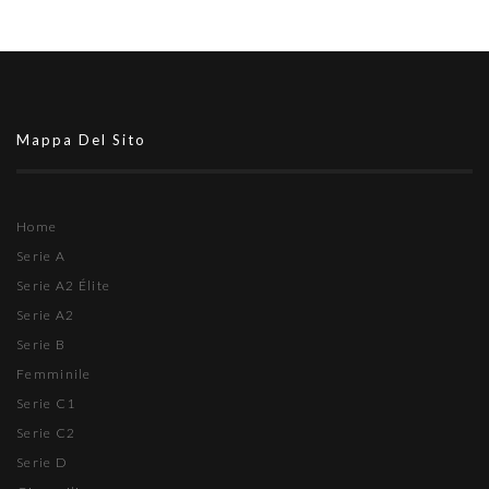
Mappa Del Sito
Home
Serie A
Serie A2 Élite
Serie A2
Serie B
Femminile
Serie C1
Serie C2
Serie D