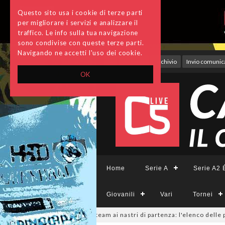
Questo sito usa i cookie di terze parti
per migliorare i servizi e analizzare il
traffico. Le info sulla tua navigazione
sono condivise con queste terze parti.
Navigando ne accetti l'uso dei cookie.
Accedi
Archivio
Invio comunica
OK
Home
Serie A
Serie A2 É
Giovanili
Vari
Tornei
eCFemminile, sono 14 i team ai nastri di partenza: l'elenco delle partecip