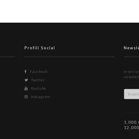
Profili Social
Newsl
Facebook
Inserisc
newslet
Twitter
Youtube
Instagram
1.000.
12.00