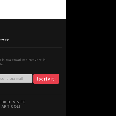
etter
i la tua email per ricevere la
ter
000 DI VISITE
0 ARTICOLI