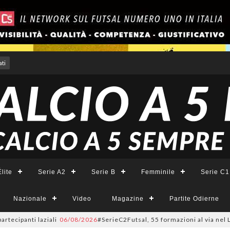
ti
lite
Serie A2
Serie B
Femminile
Serie C1
Nazionale
Video
Magazine
Partite Odierne
anti laziali
06/08/2026
#SerieC2Futsal, 55 formazioni al via nel Lazio: l