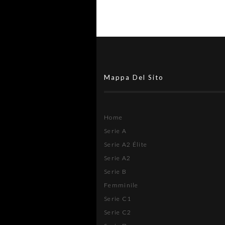
Mappa Del Sito
Home
Serie A
Serie A2 Élite
Serie A2
Serie B
Femminile
Serie C1
Serie C2