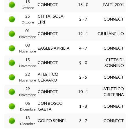
18
CONNECT
15 - 0
FAITI 2004
Ottobre
25
CITTA ISOLA
2 - 7
CONNECT
LIRI
Ottobre
01
CONNECT
12 - 1
GIULIANELLO
Novembre
08
EAGLES APRILIA
4 - 7
CONNECT
Novembre
15
CITTA DI
CONNECT
9 - 0
SONNINO
Novembre
22
ATLETICO
2 - 5
CONNECT
CERVARO
Novembre
29
ATLETICO
CONNECT
10 - 1
CISTERNA
Novembre
06
DON BOSCO
1 - 8
CONNECT
GAETA
Dicembre
13
GOLFO SPINEI
3 - 7
CONNECT
Dicembre