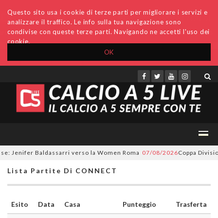
Questo sito usa i cookie di terze parti per migliorare i servizi e
analizzare il traffico. Le info sulla tua navigazione sono
condivise con queste terze parti. Navigando ne accetti l'uso dei
cookie.
OK
Accedi
Archivio
Invio comunicati
Redazione
se: Jenifer Baldassarri verso la Women Roma
07/08/2026
Coppa Divisione
Lista Partite Di CONNECT
Esito
Data
Casa
Punteggio
Trasferta