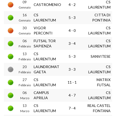
09
CS
CASTROMENIO
4 - 2
LAURENTUM
Gennaio
16
CS
CITTA DI
5 - 3
LAURENTUM
PONTINIA
Gennaio
30
VIGOR
CS
4 - 0
PERCONTI
LAURENTUM
Gennaio
06
FUTSAL TOR
CS
3 - 4
SAPIENZA
LAURENTUM
Febbraio
13
CS
5 - 3
SANVITESE
LAURENTUM
Febbraio
20
LAUNDROMAT
CS
3 - 3
GAETA
LAURENTUM
Febbraio
27
CS
MATRIX
11 - 1
LAURENTUM
FUTSAL
Febbraio
06
CAMPUS
CS
4 - 7
APRILIA
LAURENTUM
Marzo
13
CS
REAL CASTEL
7 - 4
LAURENTUM
FONTANA
Marzo