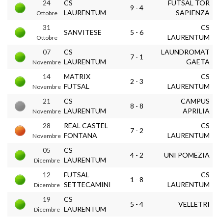
24
CS
FUTSAL TOR
9 - 4
LAURENTUM
SAPIENZA
Ottobre
31
CS
SANVITESE
5 - 6
LAURENTUM
Ottobre
07
CS
LAUNDROMAT
7 - 1
LAURENTUM
GAETA
Novembre
14
MATRIX
CS
2 - 3
FUTSAL
LAURENTUM
Novembre
21
CS
CAMPUS
8 - 8
LAURENTUM
APRILIA
Novembre
28
REAL CASTEL
CS
7 - 2
FONTANA
LAURENTUM
Novembre
05
CS
4 - 2
UNI POMEZIA
LAURENTUM
Dicembre
12
FUTSAL
CS
1 - 8
SETTECAMINI
LAURENTUM
Dicembre
19
CS
5 - 4
VELLETRI
LAURENTUM
Dicembre