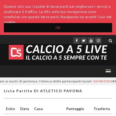
Questo sito usa i cookie di terze parti per migliorare i servizi e
analizzare il traffico. Le info sulla tua navigazione sono
condivise con queste terze parti. Navigando ne accetti l'uso dei
cookie.
OK
Accedi
Archivio
Invio comunicati
Redazione
 nastri di partenza: l'elenco delle partecipanti laziali
06/08/2026
#Seri
Lista Partite Di ATLETICO PAVONA
Esito
Data
Casa
Punteggio
Trasferta