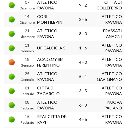
07
ATLETICO
CITTA DI
9 - 2
PAVONA
COLLEFERRO
Dicembre
14
CORI
ATLETICO
2 - 6
MONTILEPINI
PAVONA
Dicembre
21
ATLETICO
FRASSATI
8 - 0
PAVONA
ANAGNI
Dicembre
11
ATLETICO
UP CALCIO A 5
1 - 6
PAVONA
Gennaio
18
ACADEMY SM
ATLETICO
4 - 0
FERENTINO
PAVONA
Gennaio
25
ATLETICO
ATLETICO
5 - 4
PAVONA
GAVIGNANO
Gennaio
01
CITTA DI
ATLETICO
3 - 5
ZAGAROLO
PAVONA
Febbraio
08
ATLETICO
NUOVA
6 - 3
PAVONA
PALIANO
Febbraio
15
REAL CITTA DEI
ATLETICO
4 - 6
PAPI
PAVONA
Febbraio