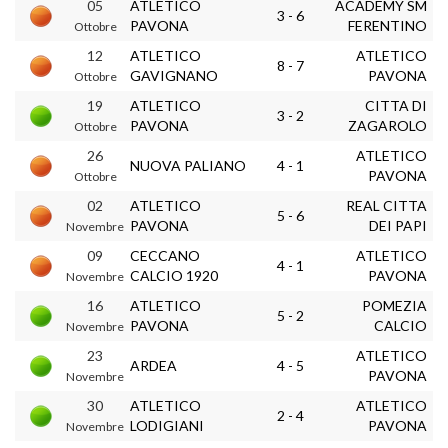
05
ATLETICO
ACADEMY SM
3 - 6
PAVONA
FERENTINO
Ottobre
12
ATLETICO
ATLETICO
8 - 7
GAVIGNANO
PAVONA
Ottobre
19
ATLETICO
CITTA DI
3 - 2
PAVONA
ZAGAROLO
Ottobre
26
ATLETICO
NUOVA PALIANO
4 - 1
PAVONA
Ottobre
02
ATLETICO
REAL CITTA
5 - 6
PAVONA
DEI PAPI
Novembre
09
CECCANO
ATLETICO
4 - 1
CALCIO 1920
PAVONA
Novembre
16
ATLETICO
POMEZIA
5 - 2
PAVONA
CALCIO
Novembre
23
ATLETICO
ARDEA
4 - 5
PAVONA
Novembre
30
ATLETICO
ATLETICO
2 - 4
LODIGIANI
PAVONA
Novembre