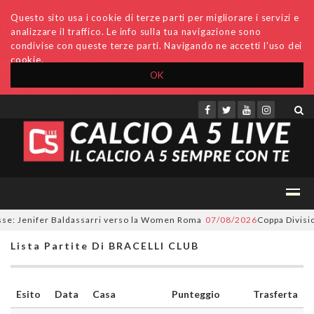
Questo sito usa i cookie di terze parti per migliorare i servizi e
analizzare il traffico. Le info sulla tua navigazione sono
condivise con queste terze parti. Navigando ne accetti l'uso dei
cookie.
OK
Accedi
Archivio
Invio comunicati
Redazione
e: Jenifer Baldassarri verso la Women Roma
07/08/2026
Coppa Divisione
Lista Partite Di BRACELLI CLUB
Esito
Data
Casa
Punteggio
Trasferta