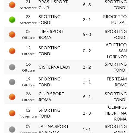
21
BRASIL SPORT
SPORTING
6 - 3
CLUB
FONDI
Settembre
28
SPORTING
PROGETTO
2 - 1
FONDI
FUTSAL
Settembre
05
TIME SPORT
SPORTING
5 - 0
ROMA
FONDI
Ottobre
ATLETICO
12
SPORTING
0 - 2
SAN
FONDI
Ottobre
LORENZO
16
SPORTING
CISTERNA LADY
2 - 2
FONDI
Ottobre
19
SPORTING
FB5 TEAM
1 - 1
FONDI
ROME
Ottobre
26
CLUB SPORT
SPORTING
6 - 1
ROMA
FONDI
Ottobre
OLIMPUS
02
SPORTING
2 - 3
TIBURTINA
FONDI
Novembre
ROMA
09
LATINA SPORT
SPORTING
1 - 1
ACADEMY
FONDI
Novembre