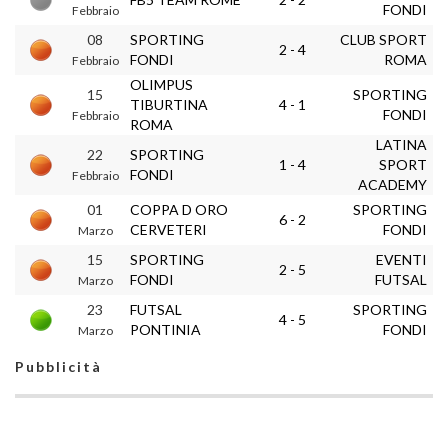
FONDI
Febbraio
08
SPORTING
CLUB SPORT
2 - 4
FONDI
ROMA
Febbraio
OLIMPUS
15
SPORTING
TIBURTINA
4 - 1
FONDI
Febbraio
ROMA
LATINA
22
SPORTING
1 - 4
SPORT
FONDI
Febbraio
ACADEMY
01
COPPA D ORO
SPORTING
6 - 2
CERVETERI
FONDI
Marzo
15
SPORTING
EVENTI
2 - 5
FONDI
FUTSAL
Marzo
23
FUTSAL
SPORTING
4 - 5
PONTINIA
FONDI
Marzo
Pubblicità