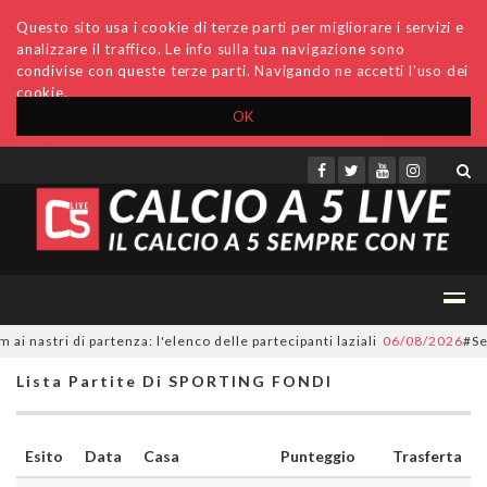
Questo sito usa i cookie di terze parti per migliorare i servizi e
analizzare il traffico. Le info sulla tua navigazione sono
condivise con queste terze parti. Navigando ne accetti l'uso dei
cookie.
OK
Accedi
Archivio
Invio comunicati
Redazione
nastri di partenza: l'elenco delle partecipanti laziali
06/08/2026
#Serie
Lista Partite Di SPORTING FONDI
Esito
Data
Casa
Punteggio
Trasferta