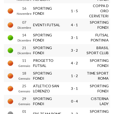
COPPA D
16
SPORTING
1 - 5
ORO
FONDI
Novembre
CERVETERI
07
SPORTING
EVENTI FUTSAL
4 - 1
FONDI
Dicembre
14
SPORTING
FUTSAL
3 - 1
FONDI
PONTINIA
Dicembre
21
SPORTING
BRASIL
3 - 2
FONDI
SPORT CLUB
Dicembre
11
PROGETTO
SPORTING
4 - 2
FUTSAL
FONDI
Gennaio
18
SPORTING
TIME SPORT
1 - 2
FONDI
ROMA
Gennaio
25
ATLETICO SAN
SPORTING
3 - 1
LORENZO
FONDI
Gennaio
29
SPORTING
CISTERNA
0 - 4
FONDI
LADY
Gennaio
01
SPORTING
FB5 TEAM ROME
2 - 2