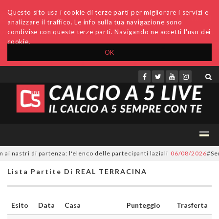
Questo sito usa i cookie di terze parti per migliorare i servizi e
analizzare il traffico. Le info sulla tua navigazione sono
condivise con queste terze parti. Navigando ne accetti l'uso dei
cookie.
OK
Accedi
Archivio
Invio comunicati
Redazione
astri di partenza: l'elenco delle partecipanti laziali
06/08/2026
#Serie
Lista Partite Di REAL TERRACINA
Esito
Data
Casa
Punteggio
Trasferta