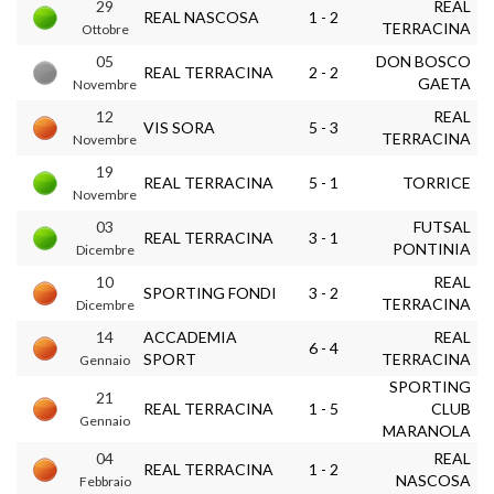
29
REAL
REAL NASCOSA
1 - 2
TERRACINA
Ottobre
05
DON BOSCO
REAL TERRACINA
2 - 2
GAETA
Novembre
12
REAL
VIS SORA
5 - 3
TERRACINA
Novembre
19
REAL TERRACINA
5 - 1
TORRICE
Novembre
03
FUTSAL
REAL TERRACINA
3 - 1
PONTINIA
Dicembre
10
REAL
SPORTING FONDI
3 - 2
TERRACINA
Dicembre
14
ACCADEMIA
REAL
6 - 4
SPORT
TERRACINA
Gennaio
SPORTING
21
REAL TERRACINA
1 - 5
CLUB
Gennaio
MARANOLA
04
REAL
REAL TERRACINA
1 - 2
NASCOSA
Febbraio