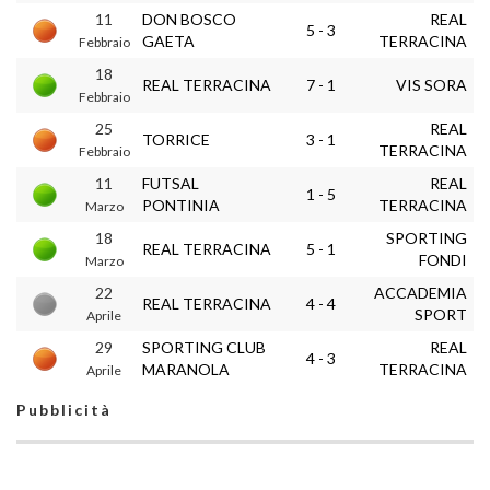
11
DON BOSCO
REAL
5 - 3
GAETA
TERRACINA
Febbraio
18
REAL TERRACINA
7 - 1
VIS SORA
Febbraio
25
REAL
TORRICE
3 - 1
TERRACINA
Febbraio
11
FUTSAL
REAL
1 - 5
PONTINIA
TERRACINA
Marzo
18
SPORTING
REAL TERRACINA
5 - 1
FONDI
Marzo
22
ACCADEMIA
REAL TERRACINA
4 - 4
SPORT
Aprile
29
SPORTING CLUB
REAL
4 - 3
MARANOLA
TERRACINA
Aprile
Pubblicità