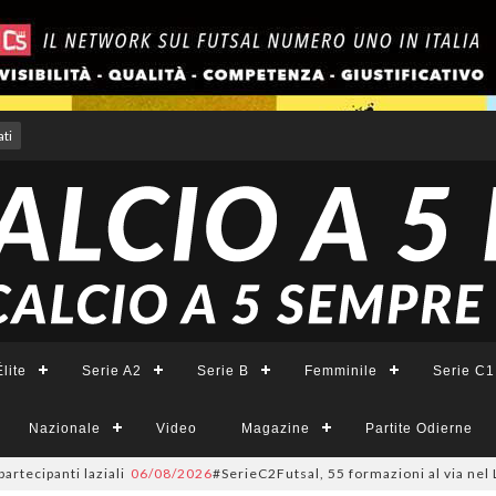
ti
lite
Serie A2
Serie B
Femminile
Serie C1
Nazionale
Video
Magazine
Partite Odierne
ipanti laziali
06/08/2026
#SerieC2Futsal, 55 formazioni al via nel Lazio: