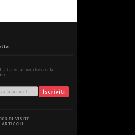
etter
i la tua email per ricevere la
ter
000 DI VISITE
0 ARTICOLI