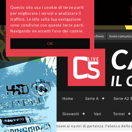
Questo sito usa i cookie di terze parti
per migliorare i servizi e analizzare il
traffico. Le info sulla tua navigazione
sono condivise con queste terze parti.
Navigando ne accetti l'uso dei cookie.
Accedi
Archivio
Invio comunica
OK
Home
Serie A
Serie A2 É
Giovanili
Vari
Tornei
ieCFemminile, sono 14 i team ai nastri di partenza: l'elenco delle partec