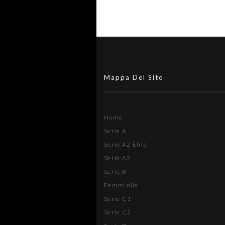
Mappa Del Sito
Home
Serie A
Serie A2 Élite
Serie A2
Serie B
Femminile
Serie C1
Serie C2