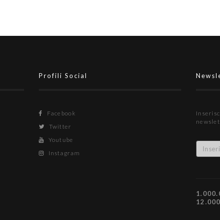
Profili Social
Newsl
Facebook
Inserisc
newslet
Twitter
Youtube
Instagram
1.000.
12.00