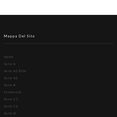
Mappa Del Sito
Home
Serie A
Serie A2 Élite
Serie A2
Serie B
Femminile
Serie C1
Serie C2
Serie D