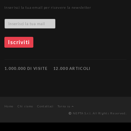
Inserisci la tua email per ricevere la newsletter
1.000.000 DI VISITE
12.000 ARTICOLI
Home
Chi siamo
Contattaci
Torna su
NEPTA S.r.l. All Rights Reserved.