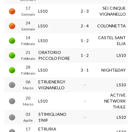
17
SEI CINQUE
LS10
2 - 3
VIGNANELLO
Gennaio
24
LS10
2 - 4
COLONNETTA
Gennaio
14
CASTEL SANT
LS10
5 - 2
ELIA
Febbraio
21
ORATORIO
1 - 2
LS10
PICCOLO FIORE
Febbraio
28
LS10
3 - 1
NIGHT&DAY
Febbraio
06
ETRUENERGY
-
LS10
VIGNANELLO
Marzo
ACTIVE
20
LS10
-
NETWORK
Marzo
THULE
03
STIMIGLIANO
-
LS10
1969
Aprile
17
ETRURIA
-
LS10