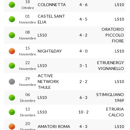
18
COLONNETTA
4 - 6
LS10
Ottobre
01
CASTEL SANT
4 - 5
LS10
ELIA
Novembre
ORATORIO
08
LS10
4 - 2
PICCOLO
Novembre
FIORE
15
NIGHT&DAY
4 - 0
LS10
Novembre
22
ETRUENERGY
LS10
3 - 1
VIGNANELLO
Novembre
ACTIVE
29
NETWORK
2 - 2
LS10
Novembre
THULE
06
STIMIGLIANO
LS10
6 - 3
1969
Dicembre
13
ETRURIA
LS10
10 - 2
CALCIO
Dicembre
20
AMATORI ROMA
4 - 3
LS10
Dicembre