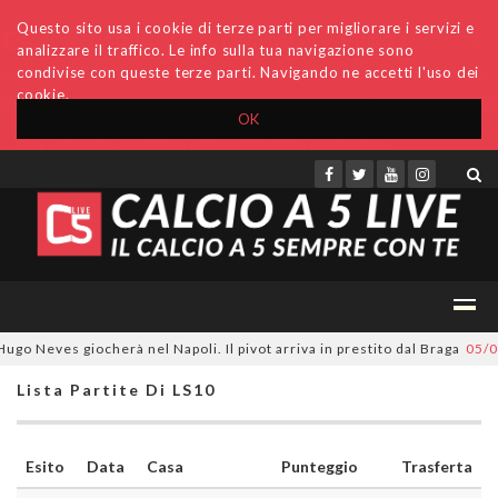
Questo sito usa i cookie di terze parti per migliorare i servizi e
analizzare il traffico. Le info sulla tua navigazione sono
condivise con queste terze parti. Navigando ne accetti l'uso dei
cookie.
OK
Accedi
Archivio
Invio comunicati
Redazione
o Neves giocherà nel Napoli. Il pivot arriva in prestito dal Braga
05/08/
Lista Partite Di LS10
Esito
Data
Casa
Punteggio
Trasferta