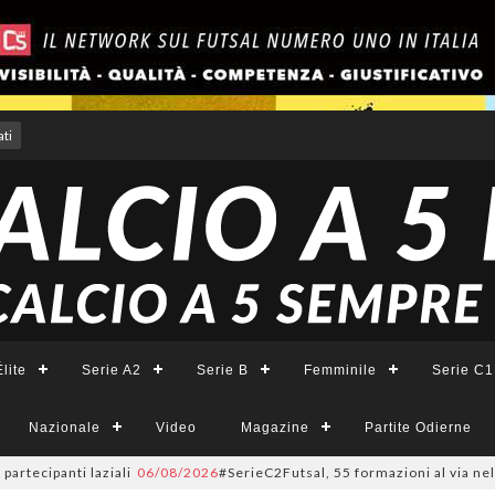
ti
lite
Serie A2
Serie B
Femminile
Serie C1
Nazionale
Video
Magazine
Partite Odierne
ipanti laziali
06/08/2026
#SerieC2Futsal, 55 formazioni al via nel Lazio: