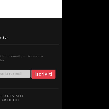
etter
i la tua email per ricevere la
ter
000 DI VISITE
0 ARTICOLI