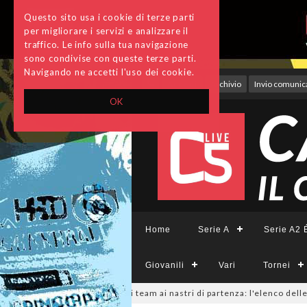
Questo sito usa i cookie di terze parti
per migliorare i servizi e analizzare il
traffico. Le info sulla tua navigazione
sono condivise con queste terze parti.
Navigando ne accetti l'uso dei cookie.
Accedi
Archivio
Invio comunica
OK
Home
Serie A
Serie A2 É
Giovanili
Vari
Tornei
rieCFemminile, sono 14 i team ai nastri di partenza: l'elenco delle partec