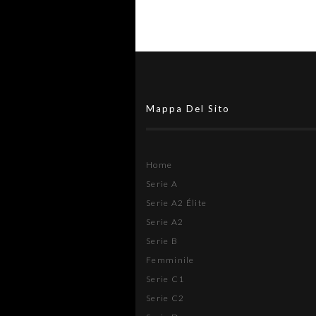
Mappa Del Sito
Home
Serie A
Serie A2 Élite
Serie A2
Serie B
Femminile
Serie C1
Serie C2