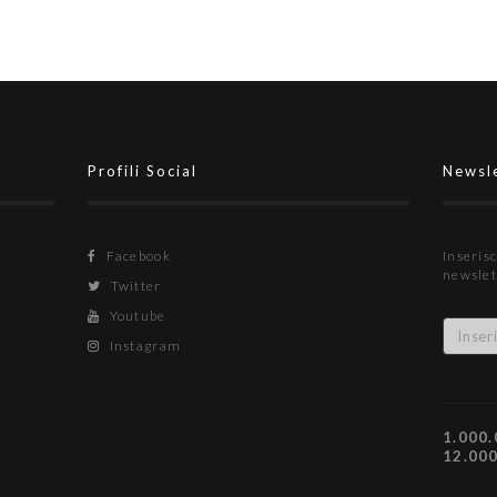
Profili Social
Newsl
Facebook
Inserisc
newslet
Twitter
Youtube
Instagram
1.000.
12.00