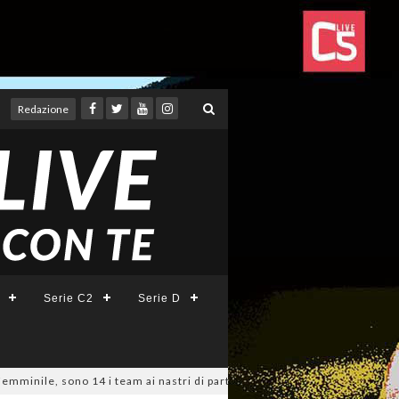
Redazione
Serie C2
Serie D
e, sono 14 i team ai nastri di partenza: l'elenco delle partecipanti lazia