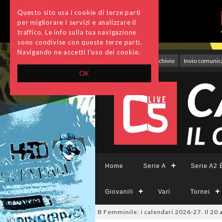
Questo sito usa i cookie di terze parti
per migliorare i servizi e analizzare il
traffico. Le info sulla tua navigazione
sono condivise con queste terze parti.
Navigando ne accetti l'uso dei cookie.
Accedi
Archivio
Invio comunica
OK
Home
Serie A
Serie A2 É
Giovanili
Vari
Tornei
 A Tesys, A2 Élite, A2, B e B Femminile: i calendari 2026-27. Il 20 agost