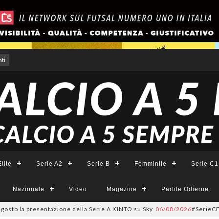
ti
lite
Serie A2
Serie B
Femminile
Serie C1
Nazionale
Video
Magazine
Partite Odierne
o la presentazione della Serie A KINTO su Sky
06/08/2026
#SerieCFemminil