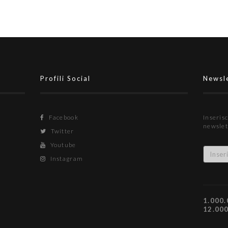
Profili Social
Newsl
Facebook
Inserisc
newslet
Twitter
Youtube
Instagram
1.000.
12.00