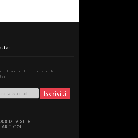
etter
i la tua email per ricevere la
ter
000 DI VISITE
0 ARTICOLI