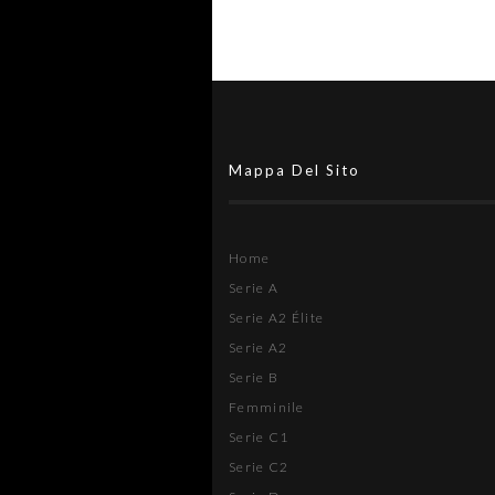
Mappa Del Sito
Home
Serie A
Serie A2 Élite
Serie A2
Serie B
Femminile
Serie C1
Serie C2