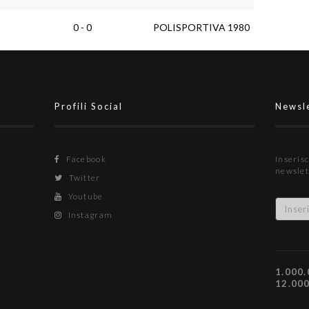
0 - 0
POLISPORTIVA 1980
Profili Social
Newsl
Facebook
Inserisc
newslet
Twitter
Youtube
Instagram
1.000.
12.00