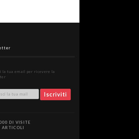
etter
i la tua email per ricevere la
ter
000 DI VISITE
0 ARTICOLI