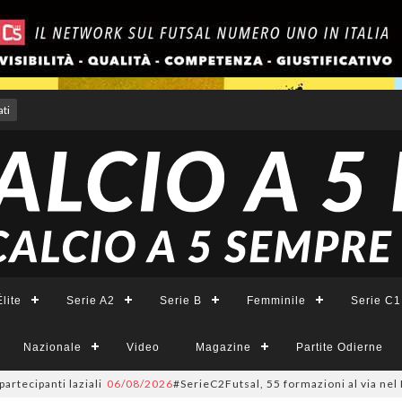
ti
lite
Serie A2
Serie B
Femminile
Serie C1
Nazionale
Video
Magazine
Partite Odierne
panti laziali
06/08/2026
#SerieC2Futsal, 55 formazioni al via nel Lazio: 