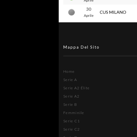
Aprile
30
CUS MILANO
Aprile
Mappa Del Sito
Home
Serie A
Serie A2 Élite
Serie A2
Serie B
Femminile
Serie C1
Serie C2