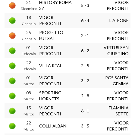
21
HISTORY ROMA
VIGOR
5 - 3
3Z
PERCONTI
Dicembre
18
VIGOR
6 - 4
L AIRONE
PERCONTI
Gennaio
25
PROGETTO
VIGOR
2 - 1
FUTSAL
PERCONTI
Gennaio
01
VIGOR
VIRTUS SAN
6 - 2
PERCONTI
GIUSTINO
Febbraio
22
VIGOR
VILLA REAL
2 - 5
PERCONTI
Febbraio
01
VIGOR
PGS SANTA
3 - 2
PERCONTI
GEMMA
Marzo
08
SPORTING
VIGOR
2 - 8
HORNETS
PERCONTI
Marzo
15
VIGOR
FLAMINIA
6 - 1
PERCONTI
SETTE
Marzo
22
VIGOR
COLLI ALBANI
3 - 5
PERCONTI
Marzo