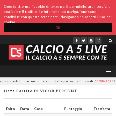
Questo sito usa i cookie di terze parti per migliorare i servizi e
analizzare il traffico. Le info sulla tua navigazione sono
condivise con queste terze parti. Navigando ne accetti l'uso dei
cookie.
OK
Accedi
Archivio
Invio comunicati
Redazione
i nastri di partenza: l'elenco delle partecipanti laziali
06/08/2026
#Se
Lista Partite Di VIGOR PERCONTI
Esito
Data
Casa
Punteggio
Trasferta