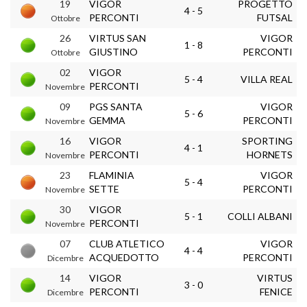
19
VIGOR
PROGETTO
4 - 5
PERCONTI
FUTSAL
Ottobre
26
VIRTUS SAN
VIGOR
1 - 8
GIUSTINO
PERCONTI
Ottobre
02
VIGOR
5 - 4
VILLA REAL
PERCONTI
Novembre
09
PGS SANTA
VIGOR
5 - 6
GEMMA
PERCONTI
Novembre
16
VIGOR
SPORTING
4 - 1
PERCONTI
HORNETS
Novembre
23
FLAMINIA
VIGOR
5 - 4
SETTE
PERCONTI
Novembre
30
VIGOR
5 - 1
COLLI ALBANI
PERCONTI
Novembre
07
CLUB ATLETICO
VIGOR
4 - 4
ACQUEDOTTO
PERCONTI
Dicembre
14
VIGOR
VIRTUS
3 - 0
PERCONTI
FENICE
Dicembre