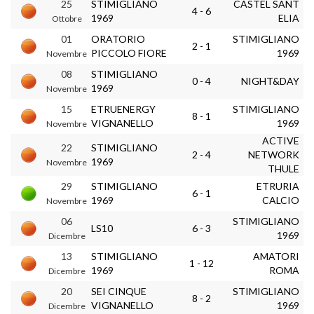
25
STIMIGLIANO
CASTEL SANT
4 - 6
1969
ELIA
Ottobre
01
ORATORIO
STIMIGLIANO
2 - 1
PICCOLO FIORE
1969
Novembre
08
STIMIGLIANO
0 - 4
NIGHT&DAY
1969
Novembre
15
ETRUENERGY
STIMIGLIANO
8 - 1
VIGNANELLO
1969
Novembre
ACTIVE
22
STIMIGLIANO
2 - 4
NETWORK
1969
Novembre
THULE
29
STIMIGLIANO
ETRURIA
6 - 1
1969
CALCIO
Novembre
06
STIMIGLIANO
LS10
6 - 3
1969
Dicembre
13
STIMIGLIANO
AMATORI
1 - 12
1969
ROMA
Dicembre
20
SEI CINQUE
STIMIGLIANO
8 - 2
VIGNANELLO
1969
Dicembre