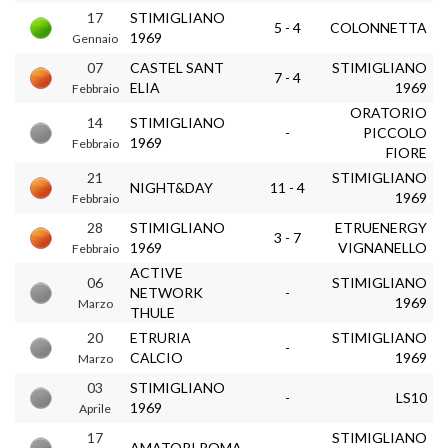
17
STIMIGLIANO
5 - 4
COLONNETTA
1969
Gennaio
07
CASTEL SANT
STIMIGLIANO
7 - 4
ELIA
1969
Febbraio
ORATORIO
14
STIMIGLIANO
-
PICCOLO
1969
Febbraio
FIORE
21
STIMIGLIANO
NIGHT&DAY
11 - 4
1969
Febbraio
28
STIMIGLIANO
ETRUENERGY
3 - 7
1969
VIGNANELLO
Febbraio
ACTIVE
06
STIMIGLIANO
NETWORK
-
1969
Marzo
THULE
20
ETRURIA
STIMIGLIANO
-
CALCIO
1969
Marzo
03
STIMIGLIANO
-
LS10
1969
Aprile
17
STIMIGLIANO
AMATORI ROMA
-