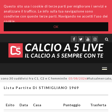
Questo sito usa i cookie di terze parti per migliorare i servizi e
analizzare il traffico. Le info sulla tua navigazione sono
condivise con queste terze parti. Navigando ne accetti l'uso dei
cookie.
OK
Accedi
Archivio
Invio comunicati
Redazione
sono 30 suddivisi fra C1, C2 e C femminile
05/08/2026
#futsalmercato, ora
Lista Partite Di STIMIGLIANO 1969
Esito
Data
Casa
Punteggio
Trasferta