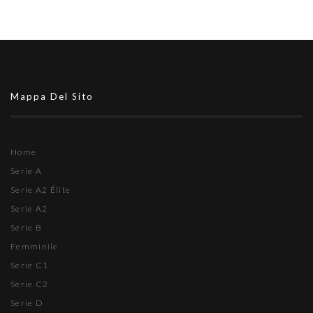
Mappa Del Sito
Home
Serie A
Serie A2 Élite
Serie A2
Serie B
Femminile
Serie C1
Serie C2
Serie D