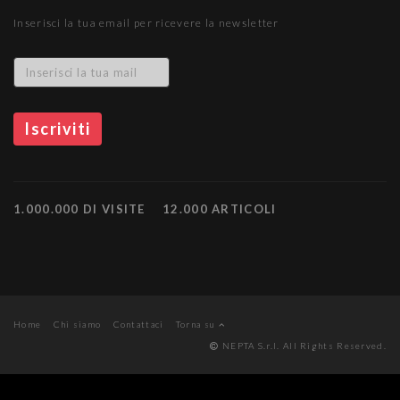
Inserisci la tua email per ricevere la newsletter
1.000.000 DI VISITE
12.000 ARTICOLI
Home
Chi siamo
Contattaci
Torna su
NEPTA S.r.l. All Rights Reserved.