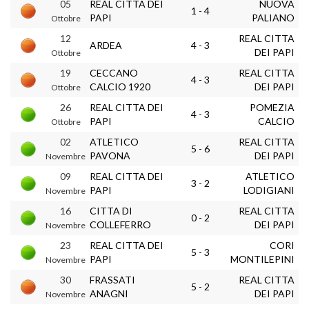
05
REAL CITTA DEI
NUOVA
1 - 4
PAPI
PALIANO
Ottobre
12
REAL CITTA
ARDEA
4 - 3
DEI PAPI
Ottobre
19
CECCANO
REAL CITTA
4 - 3
CALCIO 1920
DEI PAPI
Ottobre
26
REAL CITTA DEI
POMEZIA
4 - 3
PAPI
CALCIO
Ottobre
02
ATLETICO
REAL CITTA
5 - 6
PAVONA
DEI PAPI
Novembre
09
REAL CITTA DEI
ATLETICO
3 - 2
PAPI
LODIGIANI
Novembre
16
CITTA DI
REAL CITTA
0 - 2
COLLEFERRO
DEI PAPI
Novembre
23
REAL CITTA DEI
CORI
5 - 3
PAPI
MONTILEPINI
Novembre
30
FRASSATI
REAL CITTA
5 - 2
ANAGNI
DEI PAPI
Novembre