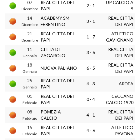
07
REAL CITTA DEI
UP CALCIO A
2 - 1
PAPI
5
Dicembre
14
ACADEMY SM
REAL CITTA
3 - 1
FERENTINO
DEI PAPI
Dicembre
21
REAL CITTA DEI
ATLETICO
1 - 7
PAPI
GAVIGNANO
Dicembre
11
CITTA DI
REAL CITTA
3 - 6
ZAGAROLO
DEI PAPI
Gennaio
18
REAL CITTA
NUOVA PALIANO
6 - 5
DEI PAPI
Gennaio
25
REAL CITTA DEI
4 - 3
ARDEA
PAPI
Gennaio
01
REAL CITTA DEI
CECCANO
0 - 4
PAPI
CALCIO 1920
Febbraio
08
POMEZIA
REAL CITTA
4 - 1
CALCIO
DEI PAPI
Febbraio
15
REAL CITTA DEI
ATLETICO
4 - 6
PAPI
PAVONA
Febbraio