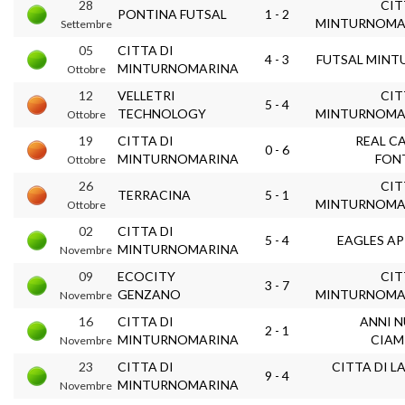
28
CIT
PONTINA FUTSAL
1 - 2
MINTURNOMA
Settembre
05
CITTA DI
4 - 3
FUTSAL MINT
MINTURNOMARINA
Ottobre
12
VELLETRI
CIT
5 - 4
TECHNOLOGY
MINTURNOMA
Ottobre
19
CITTA DI
REAL C
0 - 6
MINTURNOMARINA
FON
Ottobre
26
CIT
TERRACINA
5 - 1
MINTURNOMA
Ottobre
02
CITTA DI
5 - 4
EAGLES AP
MINTURNOMARINA
Novembre
09
ECOCITY
CIT
3 - 7
GENZANO
MINTURNOMA
Novembre
16
CITTA DI
ANNI 
2 - 1
MINTURNOMARINA
CIAM
Novembre
23
CITTA DI
CITTA DI L
9 - 4
MINTURNOMARINA
Novembre