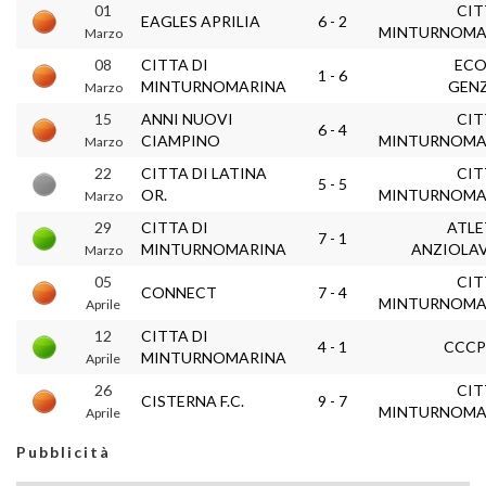
01
CIT
EAGLES APRILIA
6 - 2
MINTURNOMA
Marzo
08
CITTA DI
ECO
1 - 6
MINTURNOMARINA
GEN
Marzo
15
ANNI NUOVI
CIT
6 - 4
CIAMPINO
MINTURNOMA
Marzo
22
CITTA DI LATINA
CIT
5 - 5
OR.
MINTURNOMA
Marzo
29
CITTA DI
ATLE
7 - 1
MINTURNOMARINA
ANZIOLA
Marzo
05
CIT
CONNECT
7 - 4
MINTURNOMA
Aprile
12
CITTA DI
4 - 1
CCCP
MINTURNOMARINA
Aprile
26
CIT
CISTERNA F.C.
9 - 7
MINTURNOMA
Aprile
Pubblicità