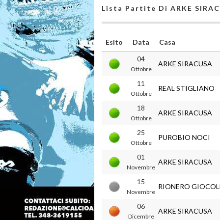
Lista Partite Di ARKE SIRA
Esito
Data
Casa
04
ARKE SIRACUSA
Ottobre
11
REAL STIGLIANO
Ottobre
18
ARKE SIRACUSA
Ottobre
25
PUROBIO NOCI
Ottobre
01
ARKE SIRACUSA
Novembre
15
RIONERO GIOCOL
Novembre
06
ARKE SIRACUSA
Dicembre