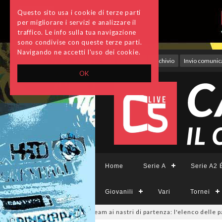
Questo sito usa i cookie di terze parti
per migliorare i servizi e analizzare il
traffico. Le info sulla tua navigazione
sono condivise con queste terze parti.
Navigando ne accetti l'uso dei cookie.
Accedi
Archivio
Invio comunica
OK
Home
Serie A
Serie A2 É
Giovanili
Vari
Tornei
eCFemminile, sono 14 i team ai nastri di partenza: l'elenco delle parteci