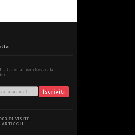
etter
i la tua email per ricevere la
ter
000 DI VISITE
0 ARTICOLI