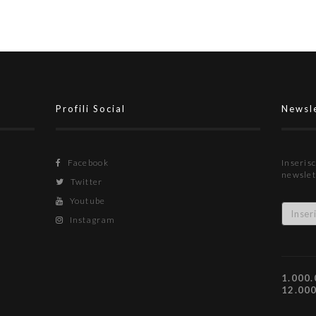
Profili Social
Newsl
Facebook
Inserisc
newslet
Twitter
Youtube
Instagram
1.000.
12.00