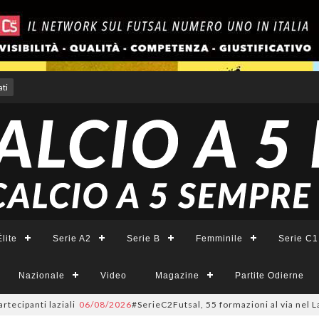
ti
lite
Serie A2
Serie B
Femminile
Serie C1
Nazionale
Video
Magazine
Partite Odierne
panti laziali
06/08/2026
#SerieC2Futsal, 55 formazioni al via nel Lazio: 