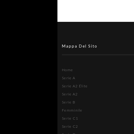
Mappa Del Sito
Home
Serie A
Serie A2 Élite
Serie A2
Serie B
Femminile
Serie C1
Serie C2