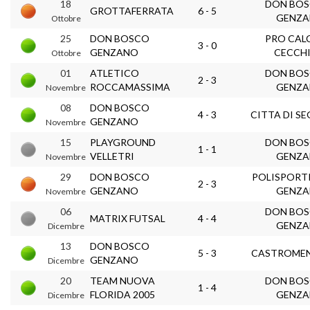
18
DON BO
GROTTAFERRATA
6 - 5
GENZ
Ottobre
25
DON BOSCO
PRO CAL
3 - 0
GENZANO
CECCH
Ottobre
01
ATLETICO
DON BO
2 - 3
ROCCAMASSIMA
GENZ
Novembre
08
DON BOSCO
4 - 3
CITTA DI SE
GENZANO
Novembre
15
PLAYGROUND
DON BO
1 - 1
VELLETRI
GENZ
Novembre
29
DON BOSCO
POLISPORT
2 - 3
GENZANO
GENZ
Novembre
06
DON BO
MATRIX FUTSAL
4 - 4
GENZ
Dicembre
13
DON BOSCO
5 - 3
CASTROME
GENZANO
Dicembre
20
TEAM NUOVA
DON BO
1 - 4
FLORIDA 2005
GENZ
Dicembre