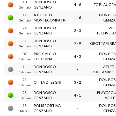
10
DON BOSCO
4 - 6
FG BLAUGR
GENZANO
Gennaio
17
ATLETICO
DON BO
1 - 6
MONTECOMPATRI
GENZ
Gennaio
24
DON BOSCO
VIS
2 - 3
GENZANO
TECHNOL
Gennaio
31
DON BOSCO
7 - 9
GROTTAFERR
GENZANO
Gennaio
07
PRO CALCIO
DON BO
4 - 3
CECCHINA
GENZ
Febbraio
14
DON BOSCO
ATLET
-
GENZANO
ROCCAMASS
Febbraio
21
DON BO
CITTA DI SEGNI
3 - 2
GENZ
Febbraio
28
DON BOSCO
PLAYGRO
4 - 1
GENZANO
VELLE
Febbraio
13
POLISPORTIVA
DON BO
-
GENZANO
GENZ
Marzo