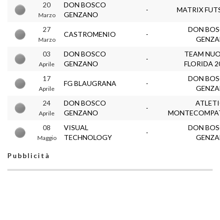
20
DON BOSCO
-
MATRIX FUT
GENZANO
Marzo
27
DON BO
CASTROMENIO
-
GENZ
Marzo
03
DON BOSCO
TEAM NU
-
GENZANO
FLORIDA 2
Aprile
17
DON BO
FG BLAUGRANA
-
GENZ
Aprile
24
DON BOSCO
ATLET
-
GENZANO
MONTECOMPA
Aprile
08
VISUAL
DON BO
-
TECHNOLOGY
GENZ
Maggio
Pubblicità