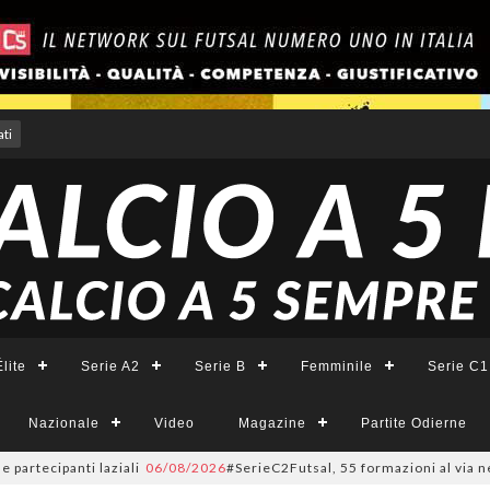
ti
lite
Serie A2
Serie B
Femminile
Serie C1
Nazionale
Video
Magazine
Partite Odierne
rtecipanti laziali
06/08/2026
#SerieC2Futsal, 55 formazioni al via nel La