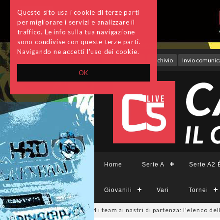
Questo sito usa i cookie di terze parti
per migliorare i servizi e analizzare il
traffico. Le info sulla tua navigazione
sono condivise con queste terze parti.
Navigando ne accetti l'uso dei cookie.
Accedi
Archivio
Invio comunica
OK
Home
Serie A
Serie A2 É
Giovanili
Vari
Tornei
6
#SerieCFemminile, sono 14 i team ai nastri di partenza: l'elenco delle pa