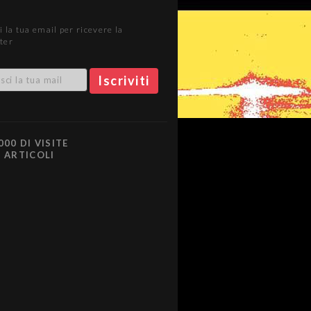
i la tua email per ricevere la
ter
000 DI VISITE
0 ARTICOLI