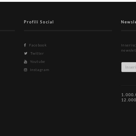
Profili Social
Newsl
Facebook
Inserisc
newslet
Twitter
Youtube
Instagram
1.000.
12.00