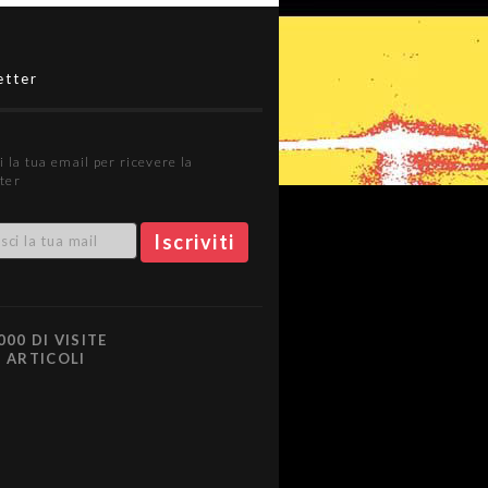
etter
i la tua email per ricevere la
ter
000 DI VISITE
0 ARTICOLI