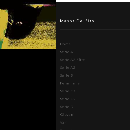
Mappa Del Sito
Home
Serie A
Serie A2 Élite
Serie A2
Serie B
Femminile
Serie C1
Serie C2
Serie D
Giovanili
Vari