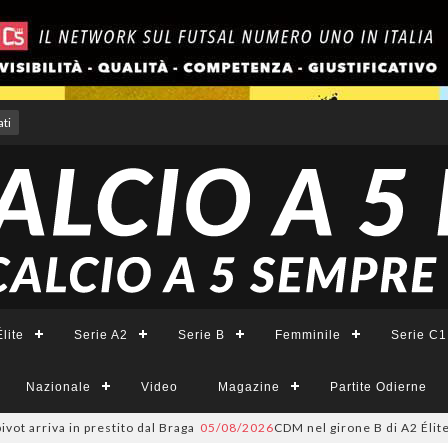
ti
lite
Serie A2
Serie B
Femminile
Serie C1
Nazionale
Video
Magazine
Partite Odierne
 arriva in prestito dal Braga
05/08/2026
CDM nel girone B di A2 Élite, F