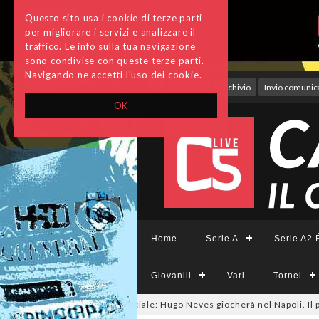
Questo sito usa i cookie di terze parti
per migliorare i servizi e analizzare il
traffico. Le info sulla tua navigazione
sono condivise con queste terze parti.
Navigando ne accetti l'uso dei cookie.
Accedi
Archivio
Invio comunica
OK
Home
Serie A
Serie A2 É
Giovanili
Vari
Tornei
6
#futsalmercato, ora è ufficiale: Hugo Neves giocherà nel Napoli. Il pivot