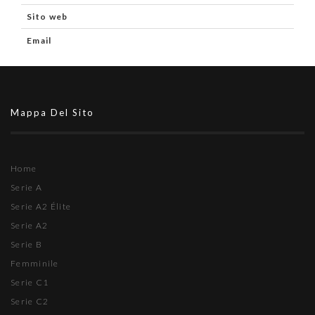
Sito web
Email
Mappa Del Sito
Home
Serie A
Serie A2 Élite
Serie A2
Serie B
Femminile
Serie C1
Serie C2