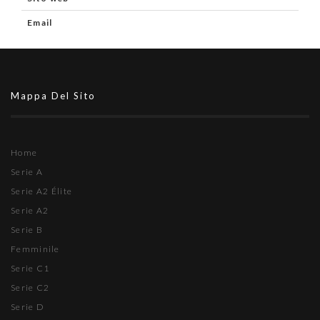
Email
Mappa Del Sito
Home
Serie A
Serie A2 Élite
Serie A2
Serie B
Femminile
Serie C1
Serie C2
Serie D