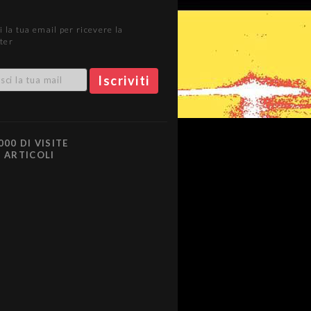
i la tua email per ricevere la
ter
000 DI VISITE
0 ARTICOLI