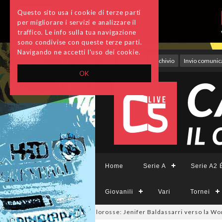
Questo sito usa i cookie di terze parti
per migliorare i servizi e analizzare il
traffico. Le info sulla tua navigazione
sono condivise con queste terze parti.
Navigando ne accetti l'uso dei cookie.
Accedi
Archivio
Invio comunica
OK
Home
Serie A
Serie A2 É
Giovanili
Vari
Tornei
26
#futsalmercato a tinte giallorosse: Jenifer Baldassarri verso la Wom