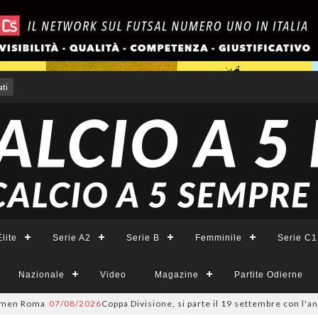
ti
lite
Serie A2
Serie B
Femminile
Serie C1
Nazionale
Video
Magazine
Partite Odierne
en Roma
07/08/2026
Coppa Divisione, si parte il 19 settembre con l'and