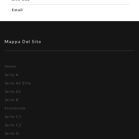
Email
Mappa Del Sito
Home
Serie A
Serie A2 Élite
Serie A2
Serie B
Femminile
Serie C1
Serie C2
Serie D