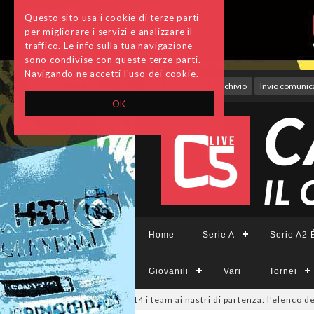
Questo sito usa i cookie di terze parti
per migliorare i servizi e analizzare il
traffico. Le info sulla tua navigazione
sono condivise con queste terze parti.
Navigando ne accetti l'uso dei cookie.
Accedi
Archivio
Invio comunica
OK
Home
Serie A
Serie A2 É
Giovanili
Vari
Tornei
26
#SerieCFemminile, sono 14 i team ai nastri di partenza: l'elenco delle 