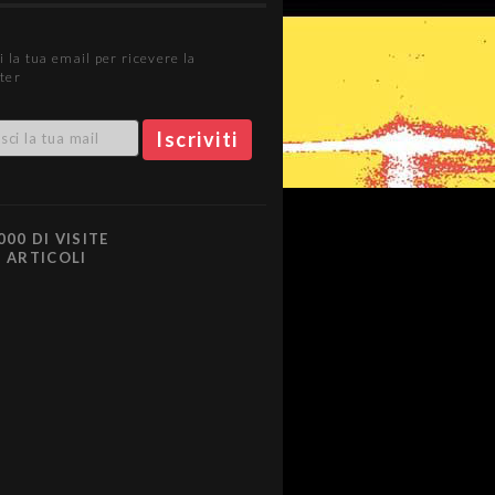
i la tua email per ricevere la
ter
000 DI VISITE
0 ARTICOLI