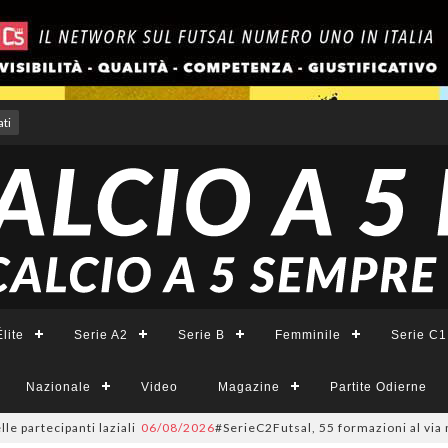
ti
lite
Serie A2
Serie B
Femminile
Serie C1
Nazionale
Video
Magazine
Partite Odierne
partecipanti laziali
06/08/2026
#SerieC2Futsal, 55 formazioni al via nel 