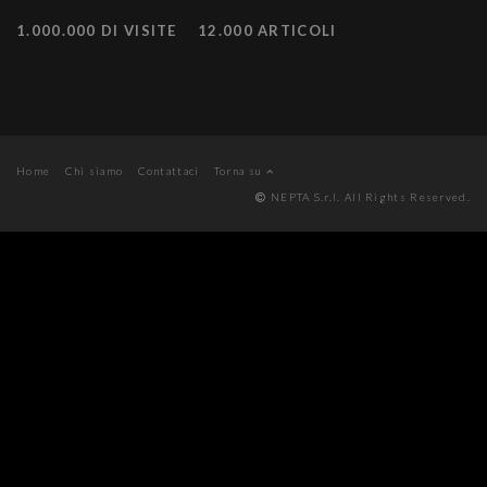
1.000.000 DI VISITE
12.000 ARTICOLI
Home
Chi siamo
Contattaci
Torna su
NEPTA S.r.l. All Rights Reserved.