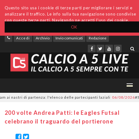
Questo sito usa i cookie di terze parti per migliorare i servizi e
analizzare il traffico. Le info sulla tua navigazione sono condivise
con queste terze parti. Navigando ne accetti l'uso dei cookie.
OK
Accedi
Archivio
Invio comunicati
Redazione
astri di partenza: l'elenco delle partecipanti laziali
06/08/2026
#SerieC
200 volte Andrea Patti: le Eagles Futsal
celebrano il traguardo del portierone