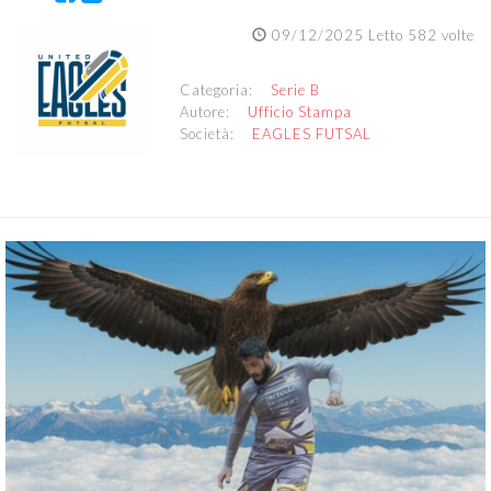
09/12/2025 Letto 582 volte
Categoria:
Serie B
Autore:
Ufficio Stampa
Società:
EAGLES FUTSAL