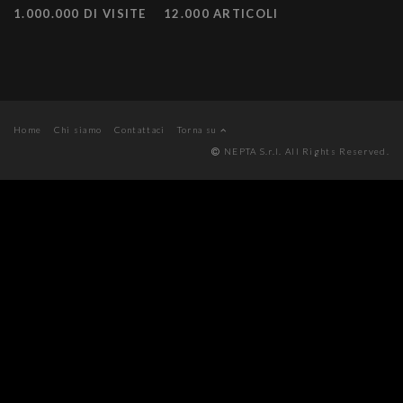
1.000.000 DI VISITE
12.000 ARTICOLI
Home
Chi siamo
Contattaci
Torna su
NEPTA S.r.l. All Rights Reserved.