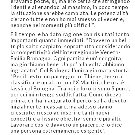
eravamo poche, sì, ma ero certa che stringendo
i denti e allenandoci al massimo, in poco tempo
la situazione sarebbe cambiata. Le potenzialità
c’erano tutte e non ho mai smesso di vederle,
neanche nei momenti più difficili”.
E il tempo le ha dato ragione con risultati tanto
importanti quanto immediati. “Davvero un bel
triplo salto carpiato, soprattutto considerando
la competitività dell’interregionale Veneto-
Emilia Romagna. Ogni partita è un’incognita,
ma giochiamo bene. Un po’ alla volta abbiamo
ingranato”. Col Bologna l’unica giornata storta.
“Per il resto, un pareggio col Thiene, terzo in
classifica, e un altro con l’X Martiri, che ora è
lassù col Bologna. Tra noi e loro ci sono 5 punti,
per cui mi ritengo soddisfatta. Come dicevo
prima, chi ha inaugurato il percorso ha dovuto
inizialmente incassare, ma adesso siamo
cresciute: riesco ad inserire tanti nuovi
concetti e a fissare obiettivi sempre più alti.
Lavorare così è davvero un piacere, e lo dice
una persona estremamente esigente”.