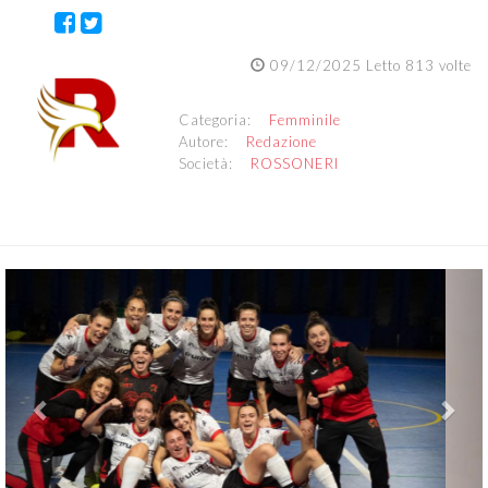
09/12/2025 Letto 813 volte
Categoria:
Femminile
Autore:
Redazione
Società:
ROSSONERI
Previous
Nex