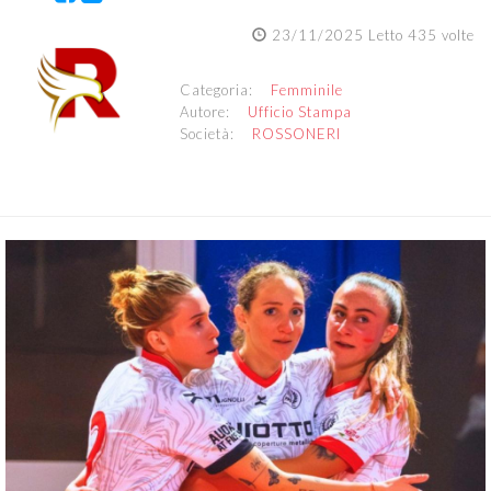
23/11/2025 Letto 435 volte
Categoria:
Femminile
Autore:
Ufficio Stampa
Società:
ROSSONERI