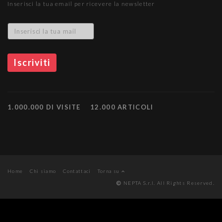
Inserisci la tua email per ricevere la newsletter
1.000.000 DI VISITE
12.000 ARTICOLI
Home
Chi siamo
Contattaci
Torna su
NEPTA S.r.l. All Rights Reserved.