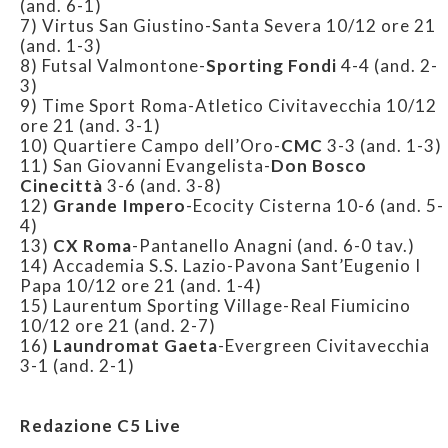
(and. 6-1)
7) Virtus San Giustino-Santa Severa 10/12 ore 21
(and. 1-3)
8) Futsal Valmontone-
Sporting Fondi
4-4 (and. 2-
3)
9) Time Sport Roma-Atletico Civitavecchia 10/12
ore 21 (and. 3-1)
10) Quartiere Campo dell’Oro-
CMC
3-3 (and. 1-3)
11) San Giovanni Evangelista-
Don Bosco
Cinecittà
3-6 (and. 3-8)
12)
Grande Impero
-Ecocity Cisterna 10-6 (and. 5-
4)
13)
CX Roma
-Pantanello Anagni (and. 6-0 tav.)
14) Accademia S.S. Lazio-Pavona Sant’Eugenio I
Papa 10/12 ore 21 (and. 1-4)
15) Laurentum Sporting Village-Real Fiumicino
10/12 ore 21 (and. 2-7)
16)
Laundromat Gaeta
-Evergreen Civitavecchia
3-1 (and. 2-1)
Redazione C5 Live