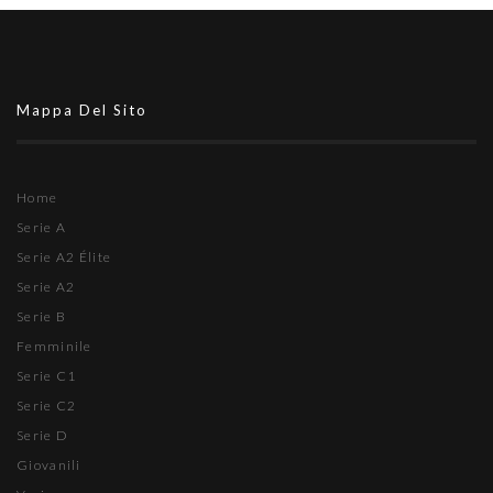
Mappa Del Sito
Home
Serie A
Serie A2 Élite
Serie A2
Serie B
Femminile
Serie C1
Serie C2
Serie D
Giovanili