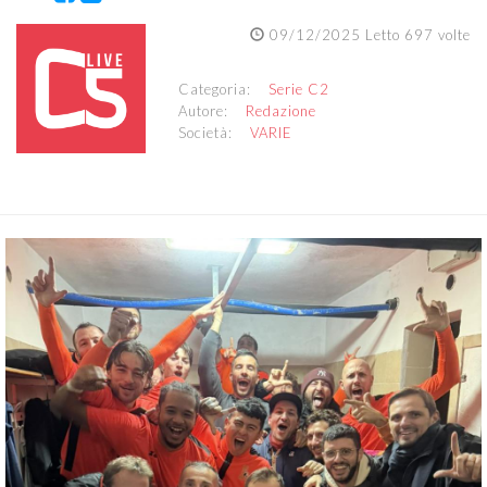
09/12/2025 Letto 697 volte
Categoria:
Serie C2
Autore:
Redazione
Società:
VARIE