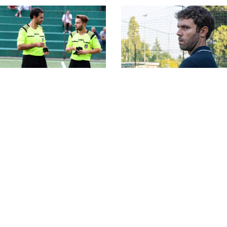
#SerieC2Futsal,
ripescaggi stagione
#SerieC2Futsal, 55
2026-27: la classifica
formazioni al via nel
completa
Lazio: la lista
completa delle
partecipanti
Giudice Sportivo,
#SerieC2Futsal, finali
finali playoff
playoff: il CCL chiude
#SerieC2Futsal: tutte
1°, Campo dell’Oro 2°.
le squalifiche
Il Vallerano completa
comminate
il podio