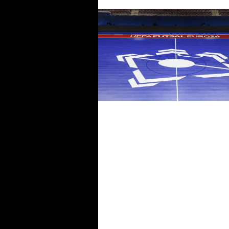
UEFA Futsal Euro 2026, gli
highlights delle finali Francia-
Croazia e Portogallo-Spagna
UEFA Futsal Euro 2026, si gio
per il titolo: alle 19.30 Portoga
Spagna, LIVE e STREAMING