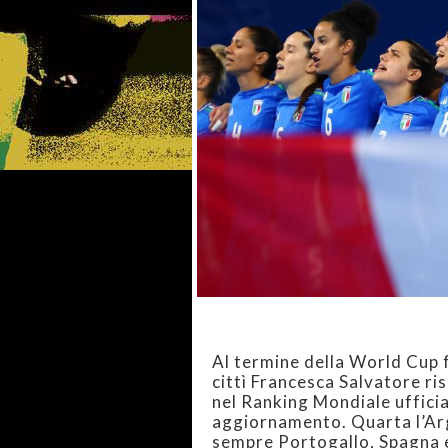
Al termine della World Cup fe
cittì Francesca Salvatore ris
nel Ranking Mondiale ufficia
aggiornamento. Quarta l’Arg
sempre Portogallo, Spagna e 