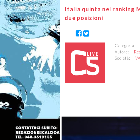
Italia quinta nel ranking 
due posizioni
Categoria
Autore:
Re
Società:
V