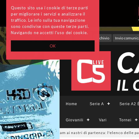
Questo sito usa i cookie di terze parti
per migliorare i servizi e analizzare il
traffico. Le info sulla tua navigazione
sono condivise con queste terze parti.
Navigando ne accetti l'uso dei cookie.
Accedi
Archivio
Invio comunica
OK
Home
Serie A
Serie A2 É
Giovanili
Vari
Tornei
mminile, sono 14 i team ai nastri di partenza: l'elenco delle partecipanti