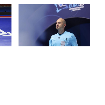
UEFA Futsal Euro 2026: Croazia di
bronzo, alla Spagna di Velasco il
titolo di campione d'Europa
ca
llo-
EURO 2026, gran finale all’italiana:
Manzione per Portogallo-Spagna,
Perona per il “bronzo” tra Francia
e Croazia