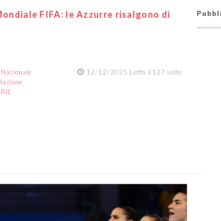
Mondiale FIFA: le Azzurre risalgono di
Pubbl
:
Nazionale
12/12/2025 Letto 1127 volte
dazione
ARIE