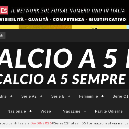
ti
lite
Serie A2
Serie B
Femminile
Serie C1
Nazionale
Video
Magazine
Partite Odierne
 laziali
06/08/2026
#SerieC2Futsal, 55 formazioni al via nel Lazio: la li