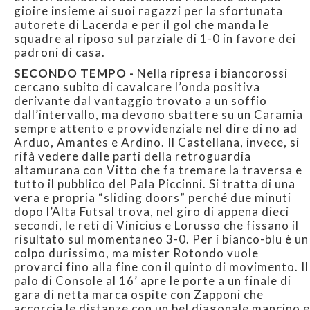
gioire insieme ai suoi ragazzi per la sfortunata
autorete di Lacerda e per il gol che manda le
squadre al riposo sul parziale di 1-0 in favore dei
padroni di casa.
SECONDO TEMPO -
Nella ripresa i biancorossi
cercano subito di cavalcare l’onda positiva
derivante dal vantaggio trovato a un soffio
dall’intervallo, ma devono sbattere su un Caramia
sempre attento e provvidenziale nel dire di no ad
Arduo, Amantes e Ardino. Il Castellana, invece, si
rifà vedere dalle parti della retroguardia
altamurana con Vitto che fa tremare la traversa e
tutto il pubblico del Pala Piccinni. Si tratta di una
vera e propria “sliding doors” perché due minuti
dopo l’Alta Futsal trova, nel giro di appena dieci
secondi, le reti di Vinicius e Lorusso che fissano il
risultato sul momentaneo 3-0. Per i bianco-blu è un
colpo durissimo, ma mister Rotondo vuole
provarci fino alla fine con il quinto di movimento. Il
palo di Console al 16’ apre le porte a un finale di
gara di netta marca ospite con Zapponi che
accorcia le distanze con un bel diagonale mancino e