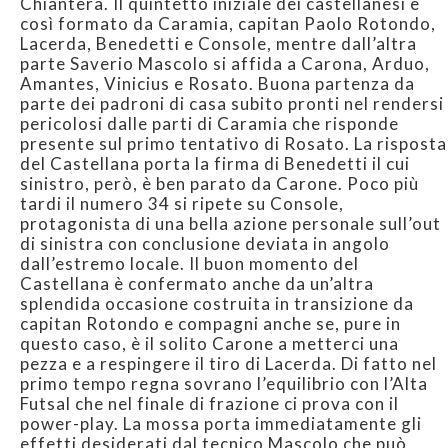
Chiantera. Il quintetto iniziale dei castellanesi è
così formato da Caramia, capitan Paolo Rotondo,
Lacerda, Benedetti e Console, mentre dall’altra
parte Saverio Mascolo si affida a Carona, Arduo,
Amantes, Vinicius e Rosato. Buona partenza da
parte dei padroni di casa subito pronti nel rendersi
pericolosi dalle parti di Caramia che risponde
presente sul primo tentativo di Rosato. La risposta
del Castellana porta la firma di Benedetti il cui
sinistro, però, è ben parato da Carone. Poco più
tardi il numero 34 si ripete su Console,
protagonista di una bella azione personale sull’out
di sinistra con conclusione deviata in angolo
dall’estremo locale. Il buon momento del
Castellana è confermato anche da un’altra
splendida occasione costruita in transizione da
capitan Rotondo e compagni anche se, pure in
questo caso, è il solito Carone a metterci una
pezza e a respingere il tiro di Lacerda. Di fatto nel
primo tempo regna sovrano l’equilibrio con l’Alta
Futsal che nel finale di frazione ci prova con il
power-play. La mossa porta immediatamente gli
effetti desiderati dal tecnico Mascolo che può