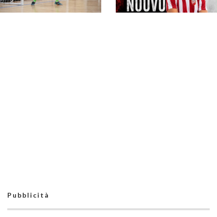
#futsalmercato, l'Alta
#futsalmercato, Alta
Futsal si assicura un
Futsal: Mattia
rinforzone lì davanti:
Canarino arriva in
ecco Marciano
prestito dalla Sandro
Piovesan
Abate
#futsalmercato, Alta
Futsal: Caramella
promosso nel main
#futsalmercato,
roster
secondo rinforzo per
l'Alta: dopo
Dibenedetto arriva
Nicolò Roselli
Pubblicità