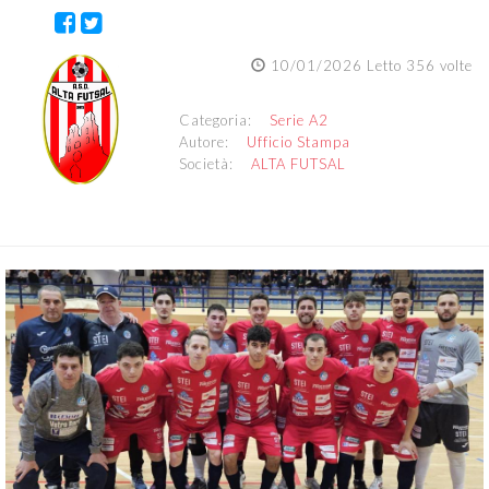
10/01/2026 Letto 356 volte
Categoria:
Serie A2
Autore:
Ufficio Stampa
Società:
ALTA FUTSAL