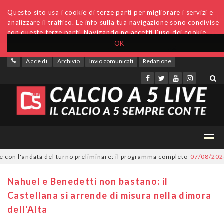
Questo sito usa i cookie di terze parti per migliorare i servizi e
analizzare il traffico. Le info sulla tua navigazione sono condivise
con queste terze parti. Navigando ne accetti l'uso dei cookie.
OK
Accedi
Archivio
Invio comunicati
Redazione
on l'andata del turno preliminare: il programma completo
07/08/2026
Ser
Nahuel e Benedetti non bastano: il
Castellana si arrende di misura nella dimora
dell'Alta