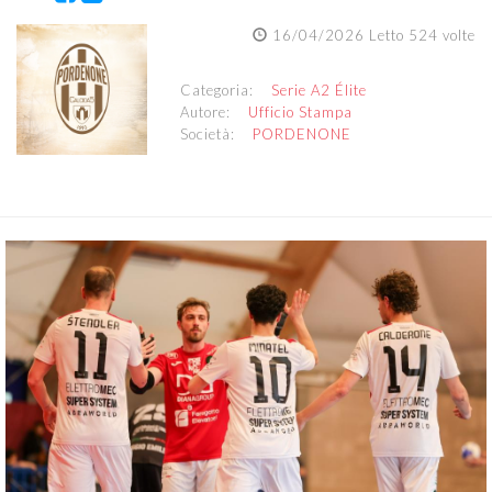
16/04/2026 Letto 524 volte
Categoria:
Serie A2 Élite
Autore:
Ufficio Stampa
Società:
PORDENONE