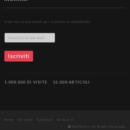
Inserisci la tua email per ricevere la newsletter
1.000.000 DI VISITE
12.000 ARTICOLI
Home
Chi siamo
Contattaci
Torna su
NEPTA S.r.l. All Rights Reserved.