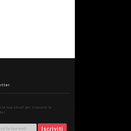
etter
i la tua email per ricevere la
ter