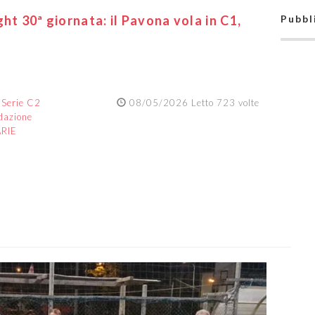
ht 30ª giornata: il Pavona vola in C1,
Pubbl
:
Serie C2
08/05/2026 Letto 723 volte
dazione
ARIE