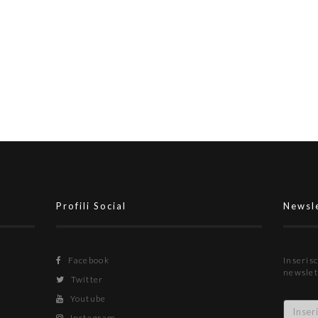
Il Vallerano completa il podio
Profili Social
Newsl
Facebook
Inserisc
newslet
Twitter
Youtube
Instagram