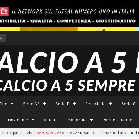
ti
lite
Serie A2
Serie B
Femminile
Serie C1
Nazionale
Video
Magazine
Partite Odierne
ti laziali
06/08/2026
#SerieC2Futsal, 55 formazioni al via nel Lazio: la 