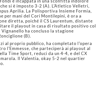
Fondi è incappata in una sconfitta indolore
che si è imposto 3-2 (A). L’Atletico Velletri,
pus Aprilia. La Polisportiva Insieme Formia,
e per mani del Cori Montilepini, è ora a
one diretta, poiché il CS Laurentum, distante
are il playout in casa di risultato positivo col
 Vignanello ha concluso la stagione
onciglione (B).
zi al proprio pubblico, ha completato l’opera
tro l’Emmesse, che parteciperà ai playout al
ella Time Sport, reduci da un 4-4, e del CX
arola. Il Valentia, okay 5-2 nel quartier
vo.