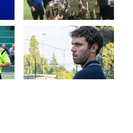
al
#SerieC2Futsal, ripescaggi
stagione 2026-27: la classifica
completa
#SerieC2Futsal, finali playoff: il
CCL chiude 1°, Campo dell’Oro 2°.