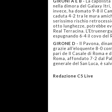
GIRONI A E B -
La capolista 
nella dimora del Galaxy Itri, 
invece, ha domato 9-8 il Cam
caduta 4-2 tra le mura amich
serissimo rischio retrocessi
otto lunghezze, potrebbe evit
Real Terracina. L’Etruenergy
espugnando 6-4 il covo del R
GIRONE D -
Il Pavona, dinan
grazie all’eloquente 8-0 con
pari de Il Casale di Roma e d
Roma, affondato 7-2 dal Palm
generale del San Luca, è sal
Redazione C5 Live