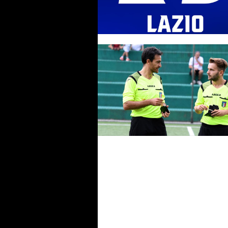
#SerieC2Futsal, 55 formazioni 
via nel Lazio: la lista completa
delle partecipanti
Giudice Sportivo, finali playoff
#SerieC2Futsal: tutte le