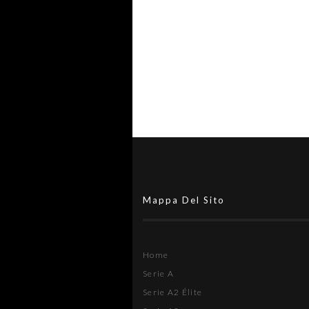
squalifiche comminate
Mappa Del Sito
Home
Serie A
Serie A2 Élite