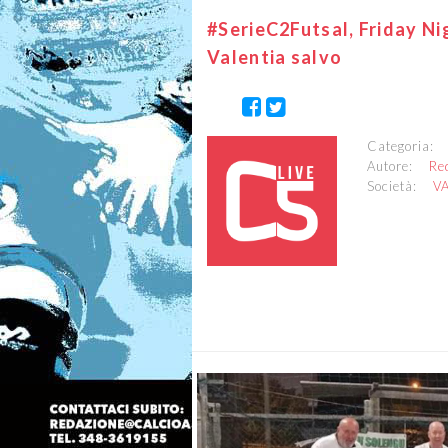
#SerieC2Futsal, Friday Nig
Valentia salvo
Categoria
Autore:
Re
Società:
V