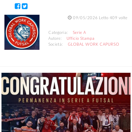
09/05/2026 Letto 409 volte
Categoria:
Serie A
Autore:
Ufficio Stampa
Società:
GLOBAL WORK CAPURSO