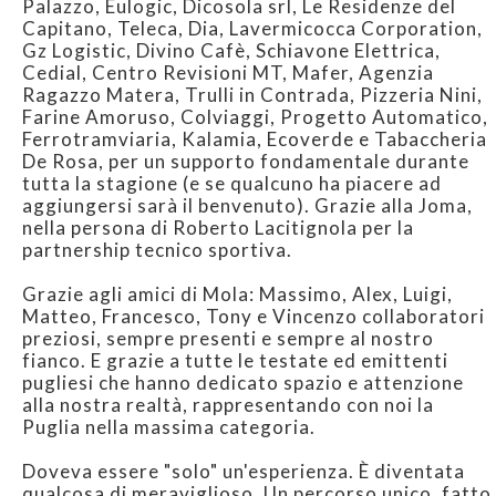
Palazzo, Eulogic, Dicosola srl, Le Residenze del
Capitano, Teleca, Dia, Lavermicocca Corporation,
Gz Logistic, Divino Cafè, Schiavone Elettrica,
Cedial, Centro Revisioni MT, Mafer, Agenzia
Ragazzo Matera, Trulli in Contrada, Pizzeria Nini,
Farine Amoruso, Colviaggi, Progetto Automatico,
Ferrotramviaria, Kalamia, Ecoverde e Tabaccheria
De Rosa, per un supporto fondamentale durante
tutta la stagione (e se qualcuno ha piacere ad
aggiungersi sarà il benvenuto). Grazie alla Joma,
nella persona di Roberto Lacitignola per la
partnership tecnico sportiva.
Grazie agli amici di Mola: Massimo, Alex, Luigi,
Matteo, Francesco, Tony e Vincenzo collaboratori
preziosi, sempre presenti e sempre al nostro
fianco. E grazie a tutte le testate ed emittenti
pugliesi che hanno dedicato spazio e attenzione
alla nostra realtà, rappresentando con noi la
Puglia nella massima categoria.
Doveva essere "solo" un'esperienza. È diventata
qualcosa di meraviglioso. Un percorso unico, fatto