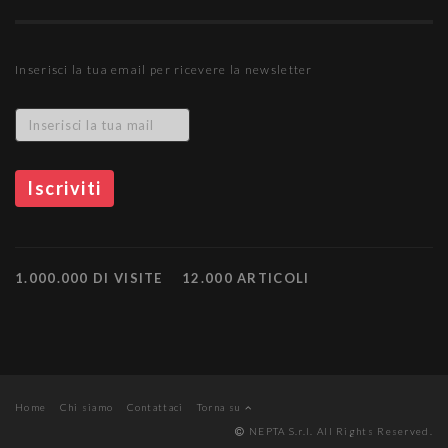
Inserisci la tua email per ricevere la newsletter
1.000.000 DI VISITE
12.000 ARTICOLI
Home
Chi siamo
Contattaci
Torna su
NEPTA S.r.l. All Rights Reserved.