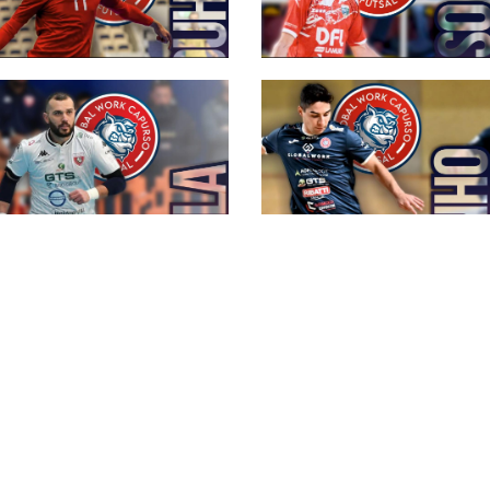
#futsalmercato
Bulldog Capurso, il
secondo colpo è
realtà: arriva Fatiguso
#futsalmercato,
Mohabz si lega al
Capurso: "Tifosi,
faremo di tutto per
regalarvi
soddisfazioni"
#futsalmercato,
Giuseppe Di Ciaula