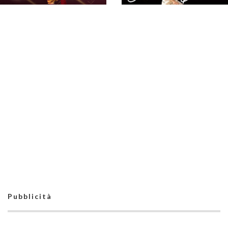
#futsalmercato, OR:
inizia la seconda
stagione in granata
#futsalmercato, OR
per Santoro
Reggio Emilia:
Tommaso Albori sale a
bordo. "Non vedo
l'ora di iniziare"
#futsalmercato,
#futsalmercato, l'OR
un'opportunità di
Reggio Emilia ci punta
crescita per Castiello:
su: Samuele Bruciati
l'OR lo aggrega in
resta in prima
prima squadra
squadra
Pubblicità