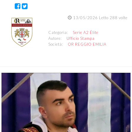
13/05/2026 Letto 288 volte
Categoria:
Serie A2 Élite
Autore:
Ufficio Stampa
Società:
OR REGGIO EMILIA