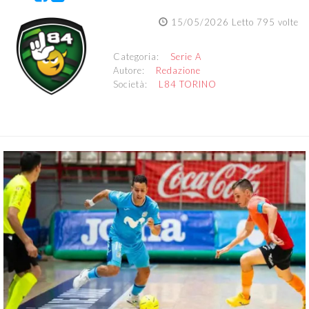
15/05/2026 Letto 795 volte
Categoria:
Serie A
Autore:
Redazione
Società:
L84 TORINO