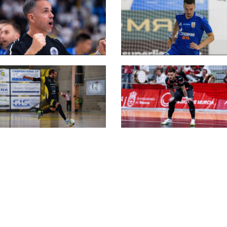
L84, sale a bordo un
#futsalmercato, la
preparatore atletico
L84 chiude un'altra
dal curriculum
operazione per la
internazionale: è
Champions: ecco
Harrison Muzzy
Gilvan Ferreira