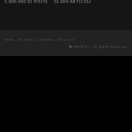
1.000.000 DI VISITE
12.000 ARTICOLI
Home
Chi siamo
Contattaci
Torna su
NEPTA S.r.l. All Rights Reserved.