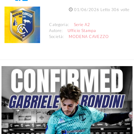
01/06/2026 Letto 306 volte
Categoria:
Serie A2
Autore:
Ufficio Stampa
Società:
MODENA CAVEZZO