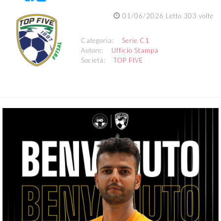
01/06/2026 Letto 303 volte
Categoria:
Serie C1
Autore:
Ufficio Stampa
Società:
TOP FIVE