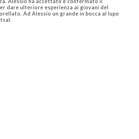
nza. Alessio ha accettato e confermato il
r dare ulteriore esperienza ai giovani del
rellato. Ad Alessio un grande in bocca al lupo
tsal.