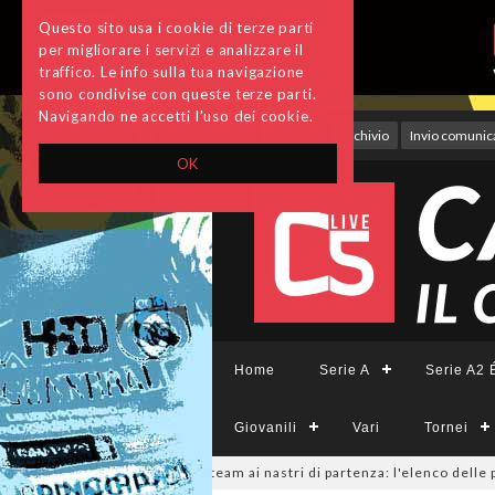
Questo sito usa i cookie di terze parti
per migliorare i servizi e analizzare il
traffico. Le info sulla tua navigazione
sono condivise con queste terze parti.
Navigando ne accetti l'uso dei cookie.
Accedi
Archivio
Invio comunica
OK
Home
Serie A
Serie A2 É
Giovanili
Vari
Tornei
Femminile, sono 14 i team ai nastri di partenza: l'elenco delle partecipan