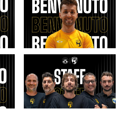
Top
#futsalmercato, rinforzo Top Five:
Luca Astegiano entra nel main
roster