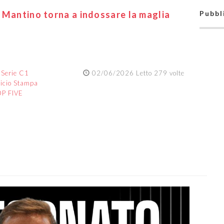
 Mantino torna a indossare la maglia
Pubbl
:
Serie C1
02/06/2026 Letto 279 volte
ficio Stampa
OP FIVE