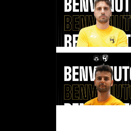
#futsalmercato, colpo grosso 
Five: annunciato il ritorno di
Daniele Cerbone