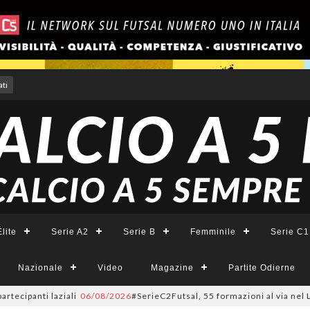
ti
lite
Serie A2
Serie B
Femminile
Serie C1
Nazionale
Video
Magazine
Partite Odierne
ti laziali
06/08/2026
#SerieC2Futsal, 55 formazioni al via nel Lazio: la 