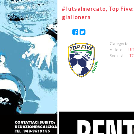
#futsalmercato, Top Five:
giallonera
Categoria
Autore:
Uf
Società:
T