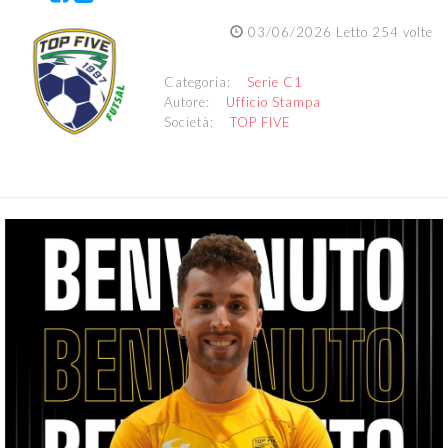
03/06/2026 Letto 254 volte
Categoria:
Serie C1
Autore:
Ufficio Stampa
Società:
TOP FIVE