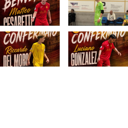
#futsalmercato, un
giovane innesto per il
Recanati: ecco
#futsalmercato,
Matteo Cesaretti
Recanati: il main
roster potrà contare
anche su Filipponi e
Zacheo