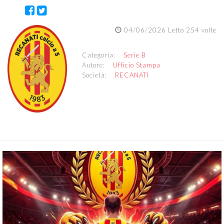
04/06/2026 Letto 254 volte
Categoria:
Serie B
Autore:
Ufficio Stampa
Società:
RECANATI