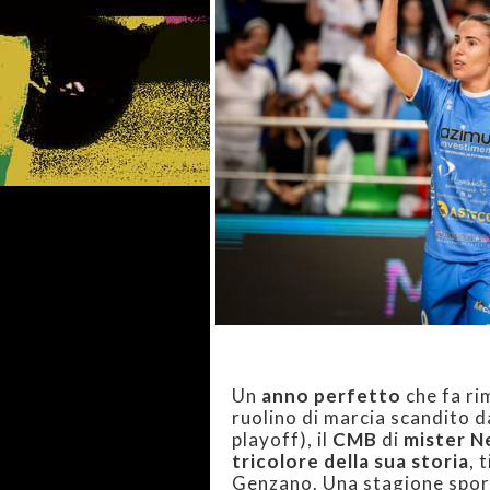
Un
anno perfetto
che fa ri
ruolino di marcia scandito d
playoff), il
CMB
di
mister N
tricolore della sua storia
, 
Genzano. Una stagione spo