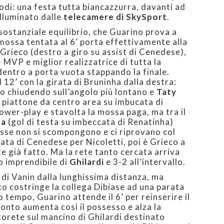
odi: una festa tutta biancazzurra, davanti ad
illuminato dalle
telecamere di SkySport
.
i sostanziale equilibrio, che Guarino prova a
mossa tentata al 6’ porta effettivamente alla
Grieco (destro a giro su assist di Cenedese),
 MVP e miglior realizzatrice di tutta la
dentro a porta vuota stappando la finale.
l 12’ con la girata di Bruninha dalla destra:
io chiudendo sull’angolo più lontano e
Taty
l: piattone da centro area su imbucata di
ower-play e stavolta la mossa paga, ma tra il
ta
(gol di testa su imbeccata di Renatinha)
sse non si scompongono e ci riprovano col
cata di Cenedese per Nicoletti, poi è Grieco a
e già fatto. Ma la rete tanto cercata arriva
o imprendibile di
Ghilardi
e 3-2 all’intervallo.
o di Vanin dalla lunghissima distanza, ma
co costringe la collega Dibiase ad una parata
 tempo, Guarino attende il 6’ per reinserire il
tonto aumenta così il possesso e alza la
utorete sul mancino di Ghilardi destinato