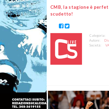
CMB, la stagione è perfet
scudetto!
Categoria
Autore:
Di
Società:
V