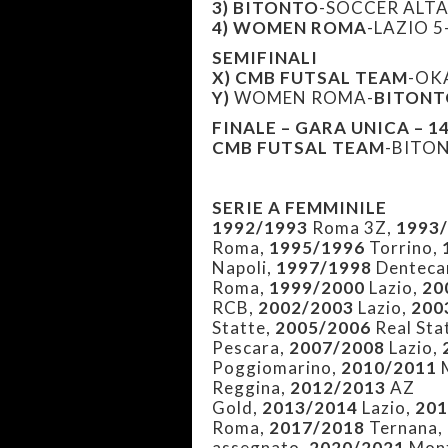
3)
BITONTO
-SOCCER ALTAMU
4)
WOMEN ROMA
-LAZIO 5
SEMIFINALI
X) CMB FUTSAL TEAM
-OKA
Y)
WOMEN ROMA-
BITONT
FINALE – GARA UNICA – 1
CMB FUTSAL TEAM
-BITON
SERIE A FEMMINILE
1992/1993
Roma 3Z,
1993/
Roma,
1995/1996
Torrino,
Napoli,
1997/1998
Dentecan
Roma,
1999/2000
Lazio,
20
RCB,
2002/2003
Lazio,
200
Statte,
2005/2006
Real Sta
Pescara,
2007/2008
Lazio,
Poggiomarino,
2010/2011
M
Reggina,
2012/2013
AZ
Gold,
2013/2014
Lazio,
201
Roma,
2017/2018
Ternana,
assegnato,
2020/2021
Mont