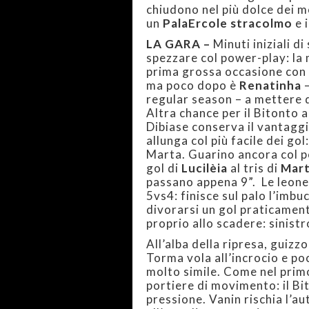
chiudono nel più dolce dei m
un
PalaErcole stracolmo
e 
LA GARA –
Minuti iniziali d
spezzare col power-play: la 
prima grossa occasione con 
ma poco dopo è
Renatinha
–
regular season – a mettere 
Altra chance per il Bitonto a
Dibiase conserva il vantagg
allunga col più facile dei go
Marta. Guarino ancora col p
gol di
Lucilèia
al tris di
Mar
passano appena 9”. Le leone
5vs4: finisce sul palo l’imbu
divorarsi un gol praticament
proprio allo scadere: sinistr
All’alba della ripresa, guizz
Torma vola all’incrocio e po
molto simile. Come nel primo
portiere di movimento: il Bi
pressione. Vanin rischia l’a