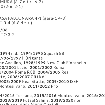
RA (8-7 d.t.r., 6-2)
-0
(2-6, 2-1)
SA FALCONARA 4-1 (gara-1 4-3)
O
3-4
(6-8 d.t.s.)
4/06
TO 3-2
1994
n.d.,
1994/1995
Squash 88
1996/1997
Il Brigante
e Avellino,
1998/1999
New Club Fioranello
00/2001
Lazio,
2001/2002
Roma
3/2004
Roma RCB,
2004/2005
Real
tte,
2006/2007
Città di
2008/2009
Real Statte,
2009/2010
ISEF
ontesilvano,
2011/2012
Pro
4/2015
Ternana,
2015/2016
Montesilvano,
2016/20
2018/2019
Futsal Salinis,
2019/2020
non
esilvano,
2021/2022
Città di