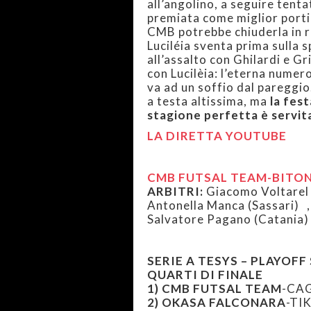
all’angolino, a seguire tent
premiata come miglior portie
CMB potrebbe chiuderla in r
Luciléia sventa prima sulla s
all’assalto con Ghilardi e G
con Lucilèia: l’eterna numero
va ad un soffio dal pareggio
a testa altissima, ma
la fes
stagione perfetta è servit
LA DIRETTA YOUTUBE
CMB FUTSAL TEAM-BITO
ARBITRI:
Giacomo Voltarel 
Antonella Manca (Sassari)
Salvatore Pagano (Catania)
SERIE A TESYS – PLAYOF
QUARTI DI FINALE
1) CMB FUTSAL TEAM
-CAG
2)
OKASA FALCONARA
-TI