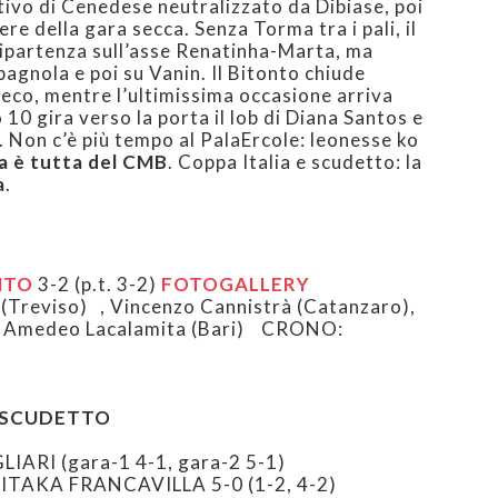
ativo di Cenedese neutralizzato da Dibiase, poi
re della gara secca. Senza Torma tra i pali, il
ipartenza sull’asse Renatinha-Marta, ma
pagnola e poi su Vanin. Il Bitonto chiude
rieco, mentre l’ultimissima occasione arriva
 10 gira verso la porta il lob di Diana Santos e
. Non c’è più tempo al PalaErcole: leonesse ko
ta è tutta del CMB
. Coppa Italia e scudetto: la
a
.
NTO
3-2 (p.t. 3-2)
FOTOGALLERY
(Treviso) , Vincenzo Cannistrà (Catanzaro),
 , Amedeo Lacalamita (Bari) CRONO:
F SCUDETTO
LIARI (gara-1 4-1, gara-2 5-1)
KITAKA FRANCAVILLA 5-0 (1-2, 4-2)