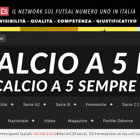
ti
lite
Serie A2
Serie B
Femminile
Serie C1
Nazionale
Video
Magazine
Partite Odierne
 laziali
06/08/2026
#SerieC2Futsal, 55 formazioni al via nel Lazio: la li