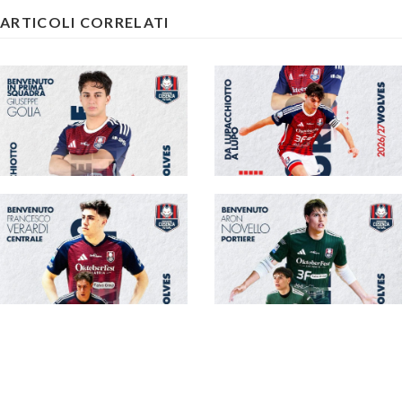
ARTICOLI CORRELATI
#futsalmercato,
#futsalmercato,
Pirossigeno Cosenza:
dall'Under 19 al main