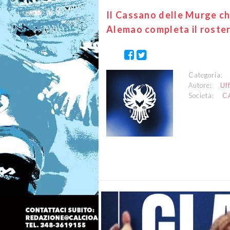
Il Cassano delle Murge ch
Alemao completa il roster
Categoria
Autore:
Uf
Società:
C