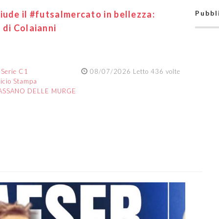
iude il #futsalmercato in bellezza:
Pubbl
 di Colaianni
:
Serie C1
08/07/2026 Letto 436 volte
ficio Stampa
ASSANO DELLE MURGE