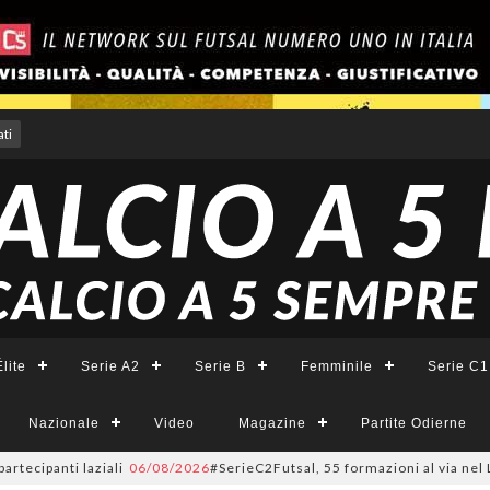
ti
lite
Serie A2
Serie B
Femminile
Serie C1
Nazionale
Video
Magazine
Partite Odierne
i laziali
06/08/2026
#SerieC2Futsal, 55 formazioni al via nel Lazio: la l