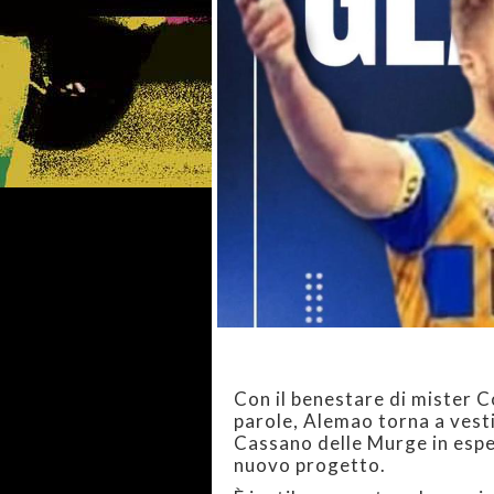
Con il benestare di mister C
parole, Alemao torna a vestir
Cassano delle Murge in esper
nuovo progetto.