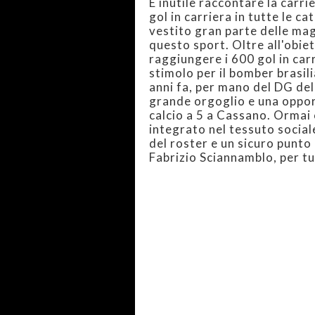
È inutile raccontare la carr
gol in carriera in tutte le c
vestito gran parte delle magl
questo sport. Oltre all'obie
raggiungere i 600 gol in car
stimolo per il bomber brasil
anni fa, per mano del DG del
grande orgoglio e una opport
calcio a 5 a Cassano. Orma
integrato nel tessuto socia
del roster e un sicuro punto 
Fabrizio Sciannamblo, per tu